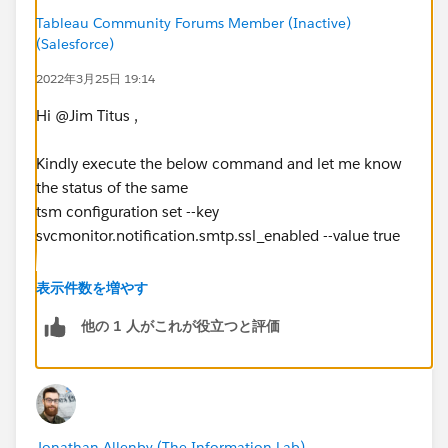
Tableau Community Forums Member (Inactive)
(Salesforce)
2022年3月25日 19:14
Hi @Jim Titus​ ,
Kindly execute the below command and let me know
the status of the same
tsm configuration set --key
svcmonitor.notification.smtp.ssl_enabled --value true
Please let me know if this works for you.
表示件数を増やす
他の 1 人がこれが役立つと評価
Thanks & Regards
D. Santosh
Jonathan Allenby (The Information Lab)