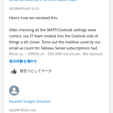
2022年6月14日 12:13
Here's how we resolved this:
After checking all the SMTP/Outlook settings were
correct, our IT team looked into the Outlook side of
things a bit closer. Turns out the mailbox used by our
email account for Tableau Server subscriptions had
filled up – 100Gb of ~256,000 old emails. We deleted
anything over a year old, and space gradually freed up,
表示件数を増やす
which allowed Subscriptions to be successfully
役立つとしてマーク
triggered. We’ve now set a retention rule on the
mailbox to auto-delete anything over 30 days old.
Parallell Insight Solution
2022年7月5日 5:18