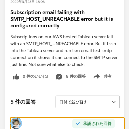
2022年3月25日 18:06
Subscription email failing with
SMTP_HOST_UNREACHABLE error but it is
configured correctly
Subscriptions on our AWS hosted Tableau server fail
with an SMTP_HOST_UNREACHABLE error. But if I ssh
into the Tableau server and run tsm email test-smtp-
connection it shows it can connect to the SMTP server
just fine. Not sure what else to check.
0 件のいいね!
5 件の回答
共有
Show menu
並び替え
5 件の回答
日付で並び替え
承認された回答