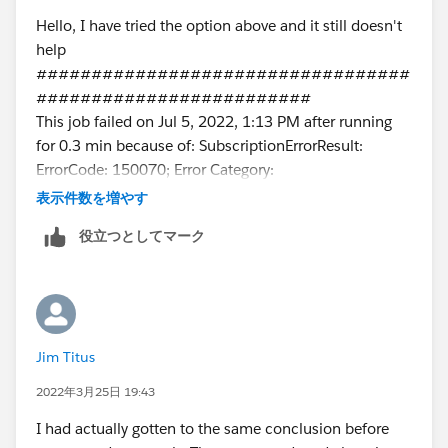
Hello, I have tried the option above and it still doesn't
help
##################################
#########################
This job failed on Jul 5, 2022, 1:13 PM after running
for 0.3 min because of: SubscriptionErrorResult:
ErrorCode: 150070; Error Category:
CAUSED_BY_NON_SUBSCRIPTION_SERVICE; Error
表示件数を増やす
message: SMTP_HOST_UNREACHABLE. Email failed to
役立つとしてマーク
send. (Attachment sizes:
[image/png:179172,image/png:68821,image/png:12
0014,image/png:72745,image/png:64216,image/png
:61974,]). (errorCode=150070);Unable to reach SMTP
host. Check if SMTP has been configured.; Original
Jim Titus
exception: Email failed to send. (Attachment sizes:
[image/png:179172,image/png:68821,image/png:12
2022年3月25日 19:43
0014,image/png:72745,image/png:64216,image/png
I had actually gotten to the same conclusion before
:61974,]). (errorCode=150070);