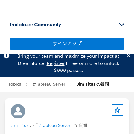
Trailblazer Community
サインアップ
Bring your team and maximize your impact at
Dreamforce.
Register
three or more to unlock
$999 passes.
Topics
#Tableau Server
Jim Titus の質問
Jim Titus
が「
#Tableau Server
」で質問