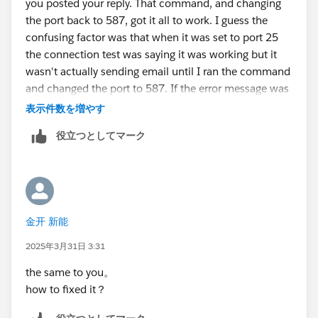
you posted your reply. That command, and changing
com.tableausoftware.domain.subscription.exceptions.
the port back to 587, got it all to work. I guess the
SubscriptionException: Email failed to send.
confusing factor was that when it was set to port 25
(Attachment sizes:
the connection test was saying it was working but it
[image/png:179172,image/png:68821,image/png:12
wasn't actually sending email until I ran the command
0014,image/png:72745,image/png:64216,image/png
and changed the port to 587. If the error message was
:61974,]). (errorCode=150070)
clearer I might have figured it out sooner.
表示件数を増やす
##################################
####################
役立つとしてマーク
I have done few things to check
Test the connection
金开 新能
2025年3月31日 3:31
the same to you。
how to fixed it？
and Install Thunderbird email client on the same
server and configure the same. it just works ...