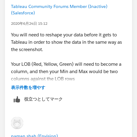
Tableau Community Forums Member (Inactive)
(Salesforce)
2020年6月24日 15:12
You will need to reshape your data before it gets to
Tableau in order to show the data in the same way as
the screenshot.
Your LOB (Red, Yellow, Green) will need to become a
column, and then your Min and Max would be two
columns against the LOB rows
表示件数を増やす
LOB Min Max
役立つとしてマーク
Red 5 10
Yellow 10 15
Green 20 50
naman shah (Envision)