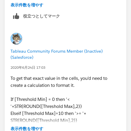
表示件数を増やす
役立つとしてマーク
Tableau Community Forums Member (Inactive)
(Salesforce)
2020年6月24日 17:03
To get that exact value in the cells, you'd need to
create a calculation to format it.
If [Threshold Min] = 0 then '<
'+STR(ROUND([Threshold Max],2))
Elseif [Threshold Max]=10 then '>= '+
STR(ROUND([Threshold Min],2))
Else STR(ROUND([Threshold Min],2))+ ' - '+
表示件数を増やす