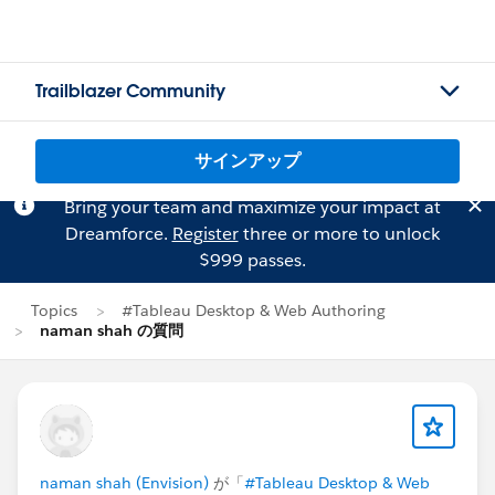
Trailblazer Community
サインアップ
Bring your team and maximize your impact at
Dreamforce.
Register
three or more to unlock
$999 passes.
Topics
#Tableau Desktop & Web Authoring
naman shah の質問
naman shah (Envision)
が「
#Tableau Desktop & Web