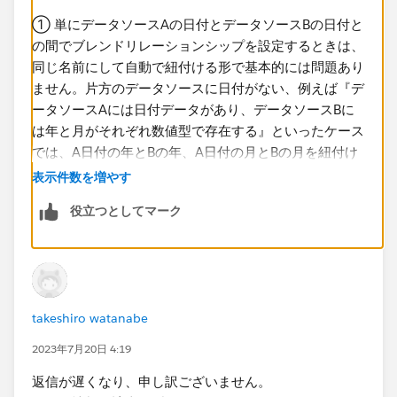
① 単にデータソースAの日付とデータソースBの日付と
の間でブレンドリレーションシップを設定するときは、
同じ名前にして自動で紐付ける形で基本的には問題あり
ません。片方のデータソースに日付がない、例えば『デ
ータソースAには日付データがあり、データソースBに
は年と月がそれぞれ数値型で存在する』といったケース
では、A日付の年とBの年、A日付の月とBの月を紐付け
るときにカスタムが必要になります。
表示件数を増やす
役立つとしてマーク
② 実際のデータを見てみないと確かなことは言えませ
んが、よくあるパターンをひとつ。データブレンドはプ
ライマリ集計に対してセカンダリ集計を
左外部結合
する
イメージです。プライマリ由来のディメンションに存在
しないメンバーはセカンダリから表示できなくなりま
takeshiro watanabe
す。ここで考慮しなければならないのは、集計後に結合
するため、ビュー上にどのディメンションが配置されて
2023年7月20日 4:19
いるかとどのフィールドでリンクされているかによって
返信が遅くなり、申し訳ございません。
結合の挙動が異なることです。