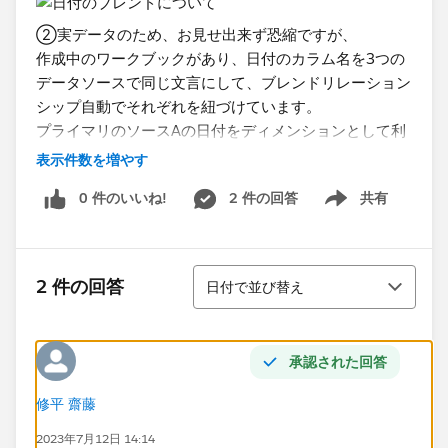
②実データのため、お見せ出来ず恐縮ですが、
作成中のワークブックがあり、日付のカラム名を3つの
データソースで同じ文言にして、ブレンドリレーション
シップ自動でそれぞれを紐づけています。
プライマリのソースAの日付をディメンションとして利
用し、
表示件数を増やす
ソースA,B,Cそれぞれのメジャーを一つの表に表示しよ
0 件のいいね!
2 件の回答
共有
うとしているのですが、
Show menu
ソースCのデータのみ表示がされません。（空白になり
ます）
並び替え
ソースBと同じ条件なはずなのですが、ソースBのメジ
2 件の回答
日付で並び替え
ャーは表示されます。
ディメンションからソースAの日付を外すと全てのメジ
ャーが表示されます。どのようなケースが考えられます
承認された回答
でしょうか。
ふわっとした質問で恐縮ですが、思いつきで構いません
修平 齋藤
ので、
2023年7月12日 14:14
情報を頂けると助かります。