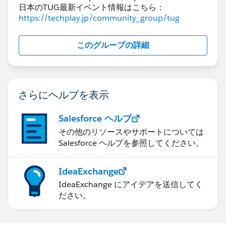
いためです。
日本のTUG最新イベント情報はこちら：
https://techplay.jp/community_group/tug
このグループの詳細
ここでビュー上からAの日付を除去すると、Cの値が表
示されるようになります。これは日付別の集計を行わな
くなり単にACそれぞれの集計値を表示するからです。
データペイン上で自動的に日付のリンクが切れているこ
さらにヘルプを表示
とが分かると思います。（SQL的には集計時に
「GROUP BY 日付」を行わなくなったと思ってよいで
Salesforce ヘルプ
す）
その他のリソースやサポートについては
Salesforce ヘルプを参照してください。
ここでデータペインの日付リンクを手動でオンにすると
IdeaExchange
どうなるかというと、Cの値が消えます。ビュー上には
IdeaExchange にアイデアを送信してく
日付ディメンションがないものの、リンク指定によって
ださい。
結合前に一旦日付で集計することで結合相手がいなくな
ってしまうためです。