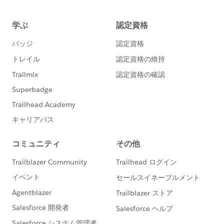
ではAの日付をビューに再配置して年月にすると... 今度
は1月だけが正しく表示され、Cの2月のデータは出てき
ません。これは日付のブレンドリレーションを自動にし
ておくと『ビューの粒度に合わせて自動的にブレンドの
粒度も変える』という調整が働くためで、ここでは日単
位ではなく月単位で集計した後に結合をすることにな
り、Aは1月のデータしか持っていませんからCも1月の
データだけが表示されてCの2月は消えるというわけで
す。