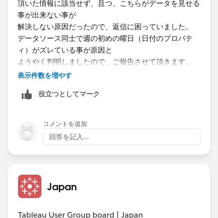
頂いた情報に該当せず、且つ、こちらがデータを見せる
事が出来ない事が
仮にソースAの日付が{1月1日, 1月2日, 1月3日}のデー
解決しない原因だったので、返信に困っていました。
タを、ソースCの日付が{1月15日, 1月16日, 2月27日}の
データソース同士で週の初めの曜日（日付のプロパテ
データを持ち、両方の日付フィールドが自動でブレンド
ィ）がズレている事が原因と
リレーションを構成されているとします。
ようやく判明しましたので、ご報告させて頂きます。
細かいご指導いつもありがとうございます。
表示件数を増やす
役立つとしてマーク
コメントを追加
回答を記入...
ここでAをプライマリとし、Aの日付を入れた状態でCの
Japan
値を表示しようとしても出てきません。これはビュー上
に個別の日付があるため日単位で結合しようとしたが、
Cには1月1日～1月3日に該当する日付が無く結合できな
Tableau User Group board | Japan