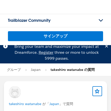
Trailblazer Community
サインアップ
Bring your team and maximize your impact at
Dreamforce.
Register
three or more to unlock
$999 passes.
グループ
Japan
takeshiro watanabe の質問
takeshiro watanabe
が「
Japan
」で質問