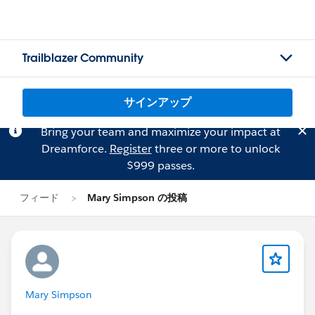
Trailblazer Community
サインアップ
Bring your team and maximize your impact at
Dreamforce.
Register
three or more to unlock
$999 passes.
フィード
Mary Simpson の投稿
Mary Simpson