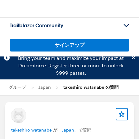
Trailblazer Community
サインアップ
Bring your team and maximize your impact at
Dreamforce.
Register
three or more to unlock
$999 passes.
グループ
Japan
takeshiro watanabe の質問
takeshiro watanabe
が「
Japan
」で質問