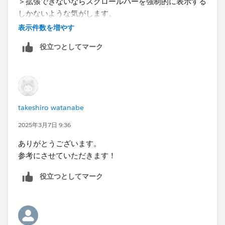
＞拡張できないならスクロールバーを強制的に表示する
しかないような気がします。
→この方法を教えて頂く事は可能でしょうか？
表示件数を増やす
役立つとしてマーク
＞それと、文言に改行が含まれていましたが、これも再
現する必要があるのでしょうか？
→横にも下にもオーバーする可能性がありますので、改
行を入れています。スクロールバーで解決する場合、上
下左右両方にスクロール可能なバーがあると有難いで
takeshiro watanabe
す。
2025年3月7日 9:36
ありがとうございます。
参考にさせていただきます！
役立つとしてマーク