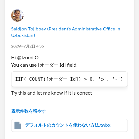
Saidjon Tojiboev (President's Administrative Office in
Uzbekistan)
2024年7月2日 4:36
Hi @Izumi O​
You can use [オーダー Id] field:
IIF( COUNT([オーダー Id]) > 0, '○', '-')
Try this and let me know if it is correct
Thanks
表示件数を増やす
Said
(Please upvote all my answers and select the best one
デフォルトのカウントを使わない方法.twbx
if you find them helpful)