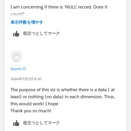
I am concerning if there is 'NULL' record. Does it
count?
表示件数を増やす
役立つとしてマーク
Izumi O
2024年7月2日 6:10
The purpose of this viz is whether there is a data ( at
least) or nothing (no data) in each dimension. Thus,
this would work! I hope
Thank you so much!
役立つとしてマーク