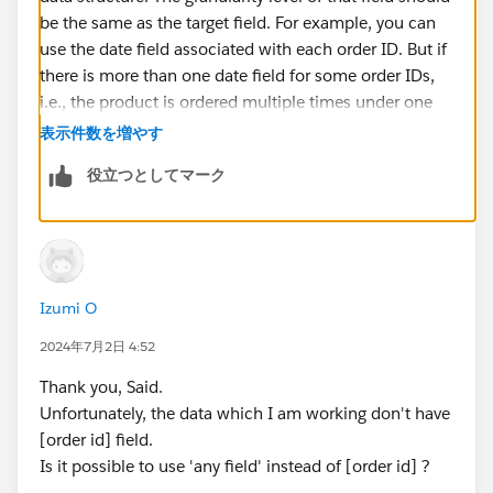
be the same as the target field. For example, you can
use the date field associated with each order ID. But if
there is more than one date field for some order IDs,
i.e., the product is ordered multiple times under one
order ID, the count number will be more than the
表示件数を増やす
actual number of orders.
役立つとしてマーク
Izumi O
2024年7月2日 4:52
Thank you, Said.
Unfortunately, the data which I am working don't have
[order id] field.
Is it possible to use 'any field' instead of [order id] ?