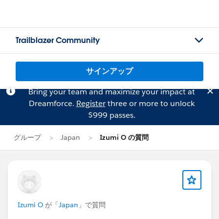
Trailblazer Community
サインアップ
Bring your team and maximize your impact at
Dreamforce.
Register
three or more to unlock
$999 passes.
グループ
Japan
Izumi O の質問
Izumi O
が「
Japan
」で質問