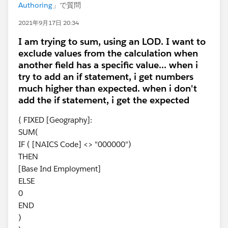
Authoring
」で質問
2021年9月17日 20:34
I am trying to sum, using an LOD. I want to
exclude values from the calculation when
another field has a specific value... when i
try to add an if statement, i get numbers
much higher than expected. when i don't
add the if statement, i get the expected
{ FIXED [Geography]:
SUM(
IF ( [NAICS Code] <> "000000")
THEN
[Base Ind Employment]
ELSE
0
END
)