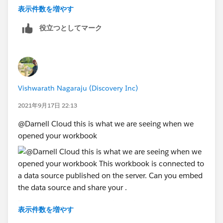
it would help to see the actual examples and your
表示件数を増やす
twbx workbook
役立つとしてマーク
thanks
Jim
Vishwarath Nagaraju (Discovery Inc)
2021年9月17日 22:13
@Darnell Cloud​ this is what we are seeing when we
opened your workbook
This workbook is connected to a data source
表示件数を増やす
published on the server. Can you embed the data