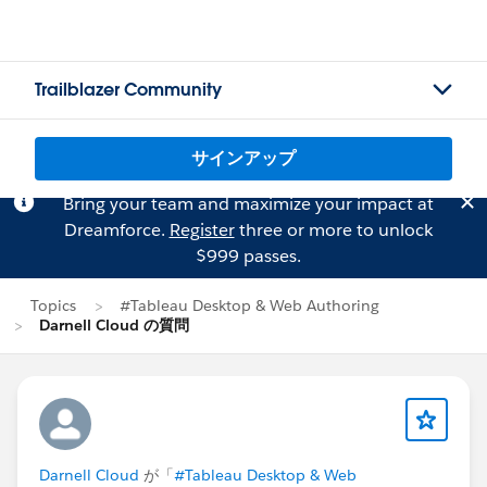
Trailblazer Community
サインアップ
Bring your team and maximize your impact at
Dreamforce.
Register
three or more to unlock
$999 passes.
Topics
#Tableau Desktop & Web Authoring
Darnell Cloud の質問
Darnell Cloud
が「
#Tableau Desktop & Web