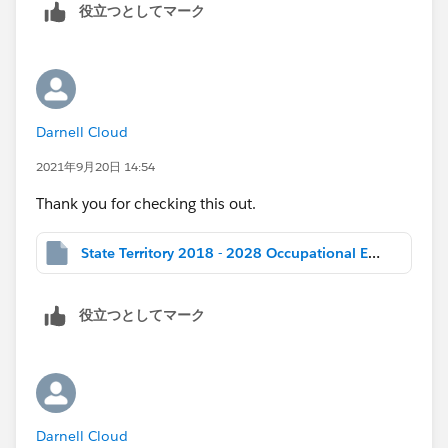
source and share your .twbx file again if possible?
役立つとしてマーク
Darnell Cloud
2021年9月20日 14:54
Thank you for checking this out.
State Territory 2018 - 2028 Occupational Employment ProjectionsLQnotCorrectTableauCommunity.twbx
役立つとしてマーク
Darnell Cloud