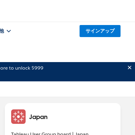
他
サインアップ
ore to unlock $999
Japan
Tableau User Group board | Japan