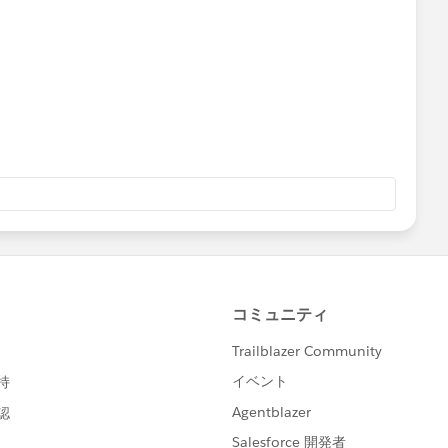
から手で不要なメジャーを消していくと残り1個になった
てしまいますので、メジャーネームのフィルタで表示したい
す。