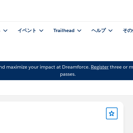
る
イベント
Trailhead
ヘルプ
その
and maximize your impact at Dreamforce.
Register
three or m
passes.