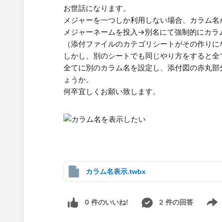
お世話になります。
メジャーを一つしか利用しない場合、カラム名
メジャーネームを投入→別名にて強制的にカラ
（添付ファイルのカテゴリシートがその作りに
しかし、別のシートでも同じやり方をすると全
全てに別のカラム名を設定し、添付図の赤丸部
ょうか。
何卒宜しくお願い致します。​
カラム名表示.twbx
0 件のいいね!
2 件の回答
Show 