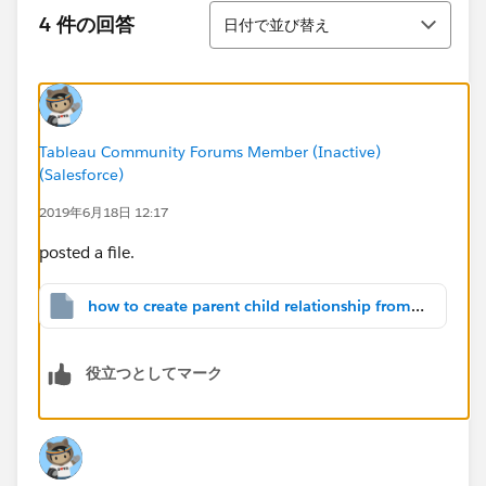
並び替え
4 件の回答
日付で並び替え
Tableau Community Forums Member (Inactive)
(Salesforce)
2019年6月18日 12:17
posted a file.
how to create parent child relationship from two columns.twbx
役立つとしてマーク