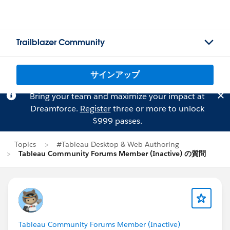
Trailblazer Community
サインアップ
Bring your team and maximize your impact at
Dreamforce.
Register
three or more to unlock
$999 passes.
Topics
#Tableau Desktop & Web Authoring
Tableau Community Forums Member (Inactive) の質問
Tableau Community Forums Member (Inactive)