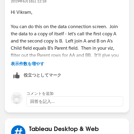
2019年6月18日 12:18
Finally creating the view your were looking for:
Hi Vikram,
You can do this on the data connection screen. Join
If this solves your issue please mark the answer as
the data to a copy of itself - let's call the first copy A
correct, if not let me know!
and the second copy is B. Left join A and B on A's
Child field equals B's Parent field. Then in your viz,
Regards,
filter out the Parent rows for AA and BB. It'll give you
J
that second table that you're looking for.
表示件数を増やす
役立つとしてマーク
If you have any questions, let me know.
Best,
コメントを追加
Paul
回答を記入...
Tableau Desktop & Web