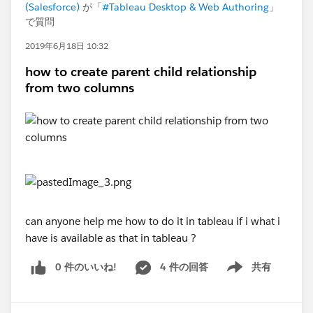
(Salesforce)
が「
#Tableau Desktop & Web Authoring
」
で質問
2019年6月18日 10:32
how to create parent child relationship
from two columns
can anyone help me how to do it in tableau if i what i
have is available as that in tableau ?
0 件のいいね!
4 件の回答
共有
Show menu