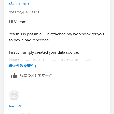
(Salesforce)
2019年6月18日 12:17
Hi Vikram,
Yes this is possible, i've attached my workbook for you
to download if needed.
Firstly i simply created your data source:
表示件数を増やす
役立つとしてマーク
Next i brought it into Tableau (twice) and joined it
using a Left Join (to ensure the null value is not
excluded) with the below highlighted join calculation:
Paul W