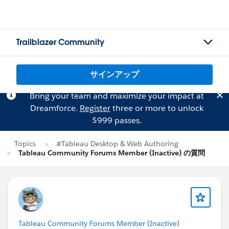
Trailblazer Community
サインアップ
Bring your team and maximize your impact at
Dreamforce.
Register
three or more to unlock
$999 passes.
Topics
#Tableau Desktop & Web Authoring
Tableau Community Forums Member (Inactive) の質問
Tableau Community Forums Member (Inactive)