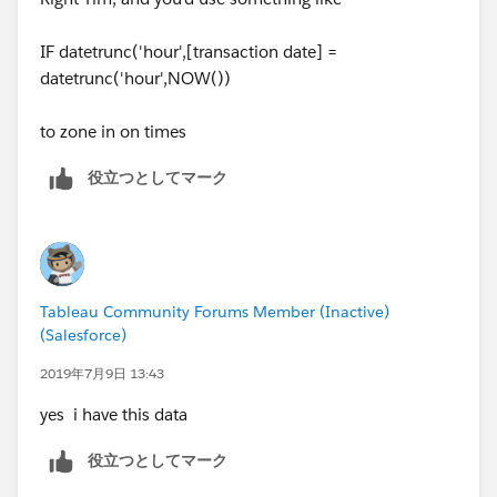
IF datetrunc('hour',[transaction date] =
datetrunc('hour',NOW())
to zone in on times
役立つとしてマーク
Tableau Community Forums Member (Inactive)
(Salesforce)
2019年7月9日 13:43
yes i have this data
役立つとしてマーク