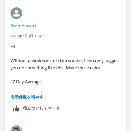
Sean Hurwitz
2019年7月9日 13:45
Hi
Without a workbook or data source, I can only suggest
you do something like this. Make these calcs:
"7 Day Average"
SUM(IF [Transaction Date] <=
表示件数を増やす
DATEADD('day',-7,TODAY()) THEN [Market Rate] END)
役立つとしてマーク
/
7
And