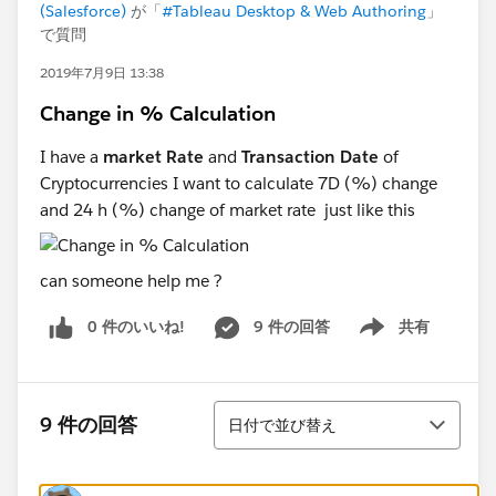
(Salesforce)
が「
#Tableau Desktop & Web Authoring
」
で質問
2019年7月9日 13:38
Change in % Calculation
I have a
market Rate
and
Transaction Date
of
Cryptocurrencies I want to calculate 7D (%) change
and 24 h (%) change of market rate just like this
can someone help me ?
0 件のいいね!
9 件の回答
共有
Show menu
並び替え
9 件の回答
日付で並び替え