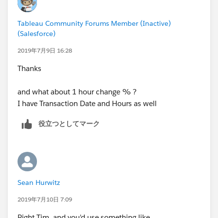
Tableau Community Forums Member (Inactive)
(Salesforce)
2019年7月9日 16:28
Thanks
and what about 1 hour change % ?
I have Transaction Date and Hours as well
役立つとしてマーク
Sean Hurwitz
2019年7月10日 7:09
Right Tim, and you'd use something like