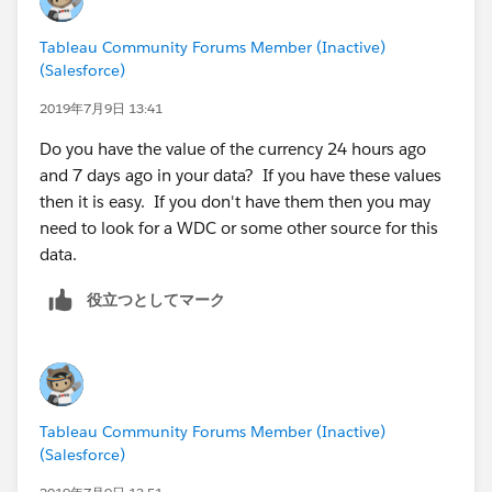
Tableau Community Forums Member (Inactive)
"24 HR Average"
(Salesforce)
SUM(IF DATE([Transaction Date] )= TODAY() THEN
2019年7月9日 13:41
[Market Rate] END)
Do you have the value of the currency 24 hours ago
and 7 days ago in your data? If you have these values
then use those calcs to work out percentages with the
then it is easy. If you don't have them then you may
current rate.
need to look for a WDC or some other source for this
data.
役立つとしてマーク
Tableau Community Forums Member (Inactive)
(Salesforce)