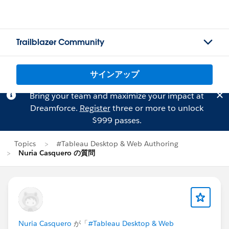
Trailblazer Community
サインアップ
Bring your team and maximize your impact at
Dreamforce.
Register
three or more to unlock
$999 passes.
Topics
#Tableau Desktop & Web Authoring
Nuria Casquero の質問
Nuria Casquero
が「
#Tableau Desktop & Web