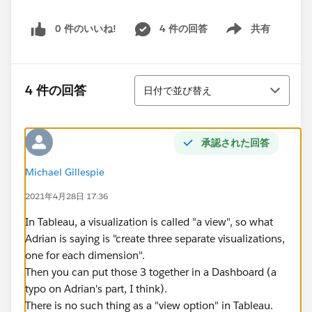
0 件のいいね!
4 件の回答
共有
Show menu
並び替え
4 件の回答
日付で並び替え
承認された回答
Michael Gillespie
2021年4月28日 17:36
In Tableau, a visualization is called "a view", so what
Adrian is saying is "create three separate visualizations,
one for each dimension".
Then you can put those 3 together in a Dashboard (a
typo on Adrian's part, I think).
There is no such thing as a "view option" in Tableau.