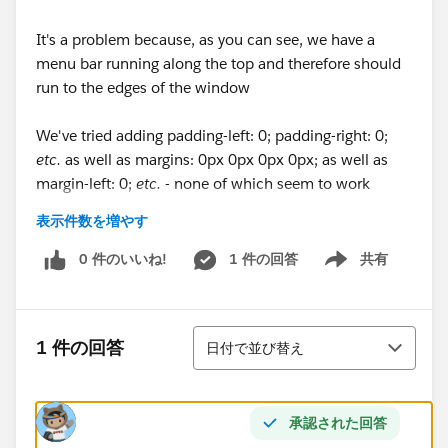
It's a problem because, as you can see, we have a
menu bar running along the top and therefore should
run to the edges of the window
We've tried adding padding-left: 0; padding-right: 0;
etc.
as well as margins: 0px 0px 0px 0px; as well as
margin-left: 0;
etc.
- none of which seem to work
表示件数を増やす
Has anyone encountered this, and/or know a solution?
Thanks!
0 件のいいね!
1 件の回答
共有
Show menu
並び替え
1 件の回答
日付で並び替え
承認された回答