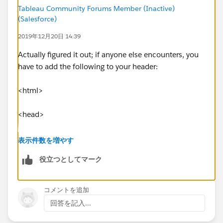
Tableau Community Forums Member (Inactive)
(Salesforce)
2019年12月20日 14:39
Actually figured it out; if anyone else encounters, you
have to add the following to your header:
<html>
<head>
<style>
表示件数を増やす
役立つとしてマーク
body {
height: 100%; width: 100%; padding: 0px 0px 0px
コメントを追加
0px;
回答を記入...
margin-top: 0px;