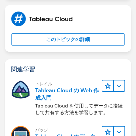
margin-bottom 0px;
Tableau Cloud
margin-left: 0px;
このトピックの詳細
margin-right: 0px;
}
関連学習
</style>
トレイル
</head>
Tableau Cloud の Web 作
成入門
<body>
Tableau Cloud を使用してデータに接続
--- insert Embed code here ---
して共有する方法を学習します。
</body>
</html>
バッジ