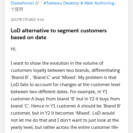
(Salesforce)
が「
#Tableau Desktop & Web Authoring
」
で質問
2017年7月28日 9:45
LoD alternative to segment customers
based on date
Hi,
I want to show the evolution in the volume of
customers loyalty between two brands, differentiating
'Brand B' , 'Brand C' and 'Mixed'. My problem is that
LoD fails to account for changes at the customer level
between two different dates. For example, in Y1
customer A buys from brand 'B' but in Y2 it buys from
brand 'C'. Hence in Y1 customer A should be 'Brand B'
customer, but in Y2 it becomes 'Mixed'. LoD would
not let me do that and I don't want to just look at the
yearly level, but rather across the entire customer life-