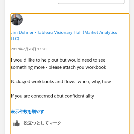
Jim Dehner - Tableau Visionary HoF (Market Analytics
LLC)
2017年7月28日 17:20
I would like to help out but would need to see
something more - please attach you workbook
Packaged workbooks and flows: when, why, how
If you are concerned abut confidentiality
Anonymize your Tableau Package Data for Sharing
表示件数を増やす
役立つとしてマーク
Thanks
Jim