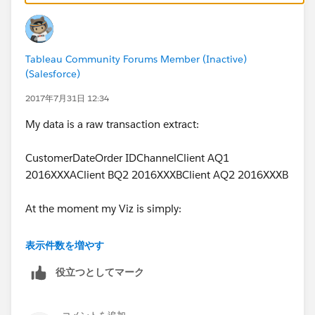
Tableau Community Forums Member (Inactive)
(Salesforce)
2017年7月31日 12:34
My data is a raw transaction extract:
CustomerDateOrder IDChannelClient AQ1
2016XXXAClient BQ2 2016XXXBClient AQ2 2016XXXB
At the moment my Viz is simply:
Row: Date
表示件数を増やす
Column: Customer
役立つとしてマーク
Colour: Customer Type
My question is how should I make the customer type