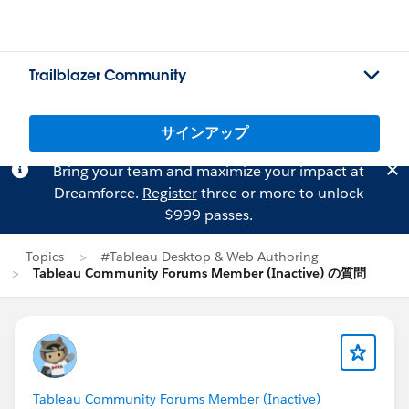
Trailblazer Community
サインアップ
Bring your team and maximize your impact at
Dreamforce.
Register
three or more to unlock
$999 passes.
Topics
#Tableau Desktop & Web Authoring
Tableau Community Forums Member (Inactive) の質問
Tableau Community Forums Member (Inactive)