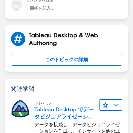
コメントを追加
calc so it properly classifies Client A as 'channel A' in
回答を記入...
Q1 2016 and 'Mixed' in Q2 2016?
Thanks.
Tableau Desktop & Web
Authoring
このトピックの詳細
関連学習
トレイル
Tableau Desktop でデー
タビジュアライゼーショ
ンをはじめる
データを接続し、データビジュアライゼ
ーションを作成し、インサイトを他のユ