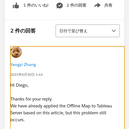
2 件の回答
共有
1 件のいいね!
Show menu
並び替え
2 件の回答
日付で並び替え
Yangyi Zhang
2021年6月30日 1:43
Hi Diego,
Thanks for your reply.
We have already applied the Offline Map to Tableau
Server based on this article, but this problem still
occurs.