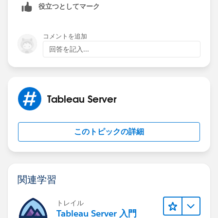
役立つとしてマーク
vizqlserver.force_maps_to_offline
-v true
tsm pending-changes apply
Stay Safe!
Kind Regards,
コメントを追加
https://help.tableau.com/current/server/en-
Zhang Yangyi
回答を記入...
us/install_air_gapped.htm#displaying-maps-in-an-
airgapped-environment
If this post resolves the question "Select as Best" or if it
Tableau Server
assists in resolving the question, please "Upvote". This
will help other users find the same answer/resolution
and help community keep track of answered
このトピックの詳細
questions. Thank you.
Regards,
関連学習
Diego
トレイル
Tableau Server 入門