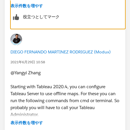
Regarding this problem, we found that the Offline Map
表示件数を増やす
can only display the information within the 500km
役立つとしてマーク
scale, but cannot display the background less than the
500km scale. However, our analysis is around a 5km
scale, so the background is always blank.
500km scale with a background image:
DIEGO FERNANDO MARTINEZ RODRIGUEZ (Modux)
2021年6月29日 10:58
@Yangyi Zhang​
5km scale without background image:
Starting with Tableau 2020.4, you can configure
Tableau Server to use offline maps. For these you can
run the following commands from cmd or terminal. So
Do you know how should we download a Singapore
probably you will have to call your Tableau
map offline image(may include the countries around)?
Administrator.
Our expectation is as follows:
表示件数を増やす
tsm configuration set -k