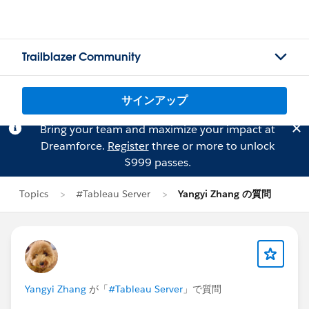
Trailblazer Community
サインアップ
Bring your team and maximize your impact at
Dreamforce.
Register
three or more to unlock
$999 passes.
Topics
#Tableau Server
Yangyi Zhang の質問
Yangyi Zhang
が「
#Tableau Server
」で質問