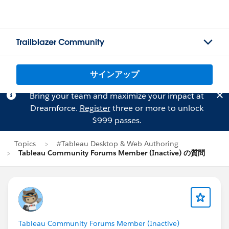
Trailblazer Community
サインアップ
Bring your team and maximize your impact at
Dreamforce.
Register
three or more to unlock
$999 passes.
Topics
#Tableau Desktop & Web Authoring
Tableau Community Forums Member (Inactive) の質問
Tableau Community Forums Member (Inactive)