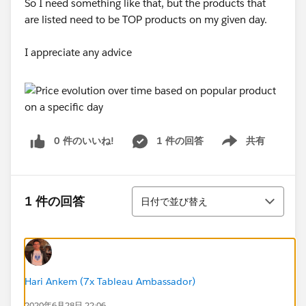
So I need something like that, but the products that
are listed need to be TOP products on my given day.
I appreciate any advice
0 件のいいね!
1 件の回答
共有
Show menu
並び替え
1 件の回答
日付で並び替え
Hari Ankem (7x Tableau Ambassador)
2020年6月28日 22:06