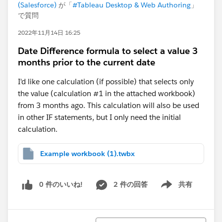
(Salesforce)
が「
#Tableau Desktop & Web Authoring
」
で質問
2022年11月14日 16:25
Date Difference formula to select a value 3
months prior to the current date
I'd like one calculation (if possible) that selects only
the value (calculation #1 in the attached workbook)
from 3 months ago. This calculation will also be used
in other IF statements, but I only need the initial
calculation.
Example workbook (1).twbx
0 件のいいね!
2 件の回答
共有
Show menu