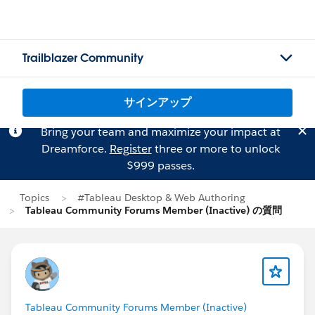
Trailblazer Community
サインアップ
Bring your team and maximize your impact at
Dreamforce.
Register
three or more to unlock
$999 passes.
Topics
#Tableau Desktop & Web Authoring
Tableau Community Forums Member (Inactive) の質問
Tableau Community Forums Member (Inactive)