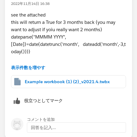
2022年11月14日 16:38
see the attached
this will return a True for 3 months back (you may
want to adjust if yoiu really want 2 months)
dateparse("MMMM YYYY",
[Date])=date(datetrunc('month', dateadd('month',-3,t
oday())))
you can use it in filters or in calculations
表示件数を増やす
Thanks
Example workbook (1) (2)_v2021.4.twbx
Jim - Tableau Visionary
役立つとしてマーク
コメントを追加
回答を記入...