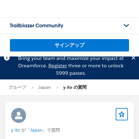
Trailblazer Community
サインアップ
Bring your team and maximize your impact at
Dreamforce.
Register
three or more to unlock
$999 passes.
グループ
Japan
y ito の質問
y ito
が「
Japan
」で質問