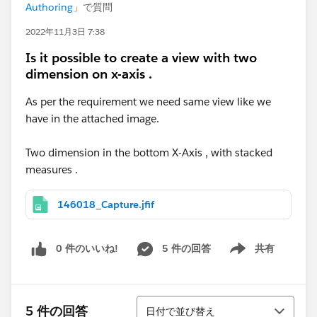
Authoring
」で質問
2022年11月3日 7:38
Is it possible to create a view with two
dimension on x-axis .
As per the requirement we need same view like we
have in the attached image.
Two dimension in the bottom X-Axis , with stacked
measures .
146018_Capture.jfif
0 件のいいね!
5 件の回答
共有
Show menu
並び替え
5 件の回答
日付で並び替え