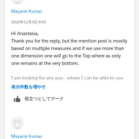
Mayank Kumar
2022年11月3日 8:03
Hi Anastasia,
Thank you for the reply, but the mention post is mostly
based on multiple measures and if we use more than
one dimension one will go to the Top where as only
one remains at the very bottom.
I am looking for any way , where I can be able to use
two dim field in the bottom X-axis.
表示件数を増やす
役立つとしてマーク
Mayank Kumar