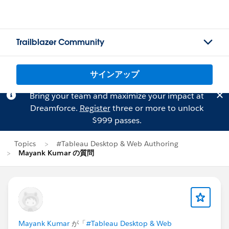
Trailblazer Community
サインアップ
Bring your team and maximize your impact at
Dreamforce.
Register
three or more to unlock
$999 passes.
Topics
#Tableau Desktop & Web Authoring
Mayank Kumar の質問
Mayank Kumar
が「
#Tableau Desktop & Web