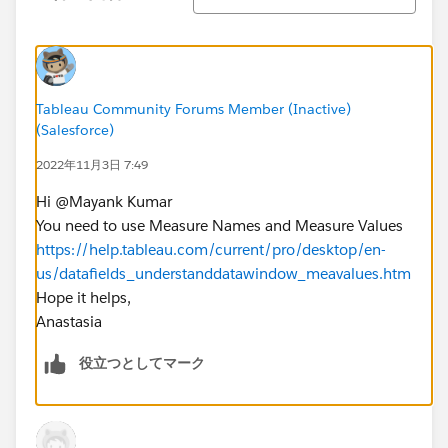
Tableau Community Forums Member (Inactive)
(Salesforce)
2022年11月3日 7:49
Hi @Mayank Kumar​
You need to use Measure Names and Measure Values
https://help.tableau.com/current/pro/desktop/en-
us/datafields_understanddatawindow_meavalues.htm
Hope it helps,
Anastasia
役立つとしてマーク