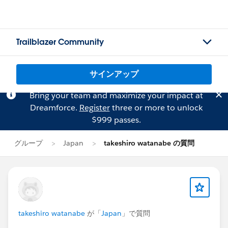
Trailblazer Community
サインアップ
Bring your team and maximize your impact at
Dreamforce.
Register
three or more to unlock
$999 passes.
グループ
Japan
takeshiro watanabe の質問
takeshiro watanabe
が「
Japan
」で質問