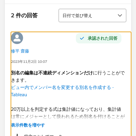
並び替え
2 件の回答
日付で並び替え
承認された回答
修平 齋藤
2023年11月2日 10:07
別名の編集は不連続ディメンションだけ
に行うことがで
きます。
ビュー内でメンバー名を変更する別名を作成する -
Tableau
​20万以上を判定する式は集計値になっており、集計値
は常にメジャーとして扱われるため別名を付けることが
できません。どうしてもということであれば、FIXEDを
表示件数を増やす
利用して非集計値として作ることで別名の編集を行うこ