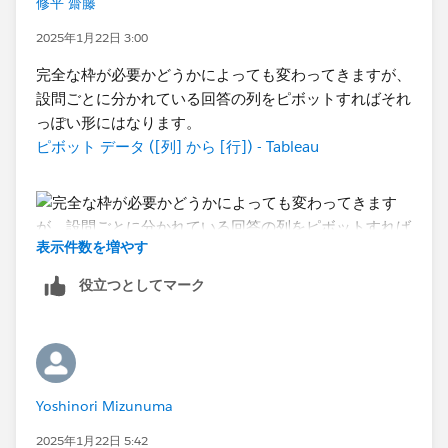
修平 齋藤
2025年1月22日 3:00
完全な枠が必要かどうかによっても変わってきますが、
設問ごとに分かれている回答の列をピボットすればそれ
っぽい形にはなります。
ピボット データ ([列] から [行]) - Tableau
表示件数を増やす
役立つとしてマーク
Yoshinori Mizunuma
2025年1月22日 5:42
上図の例では回答された番号に「2」というデータが無