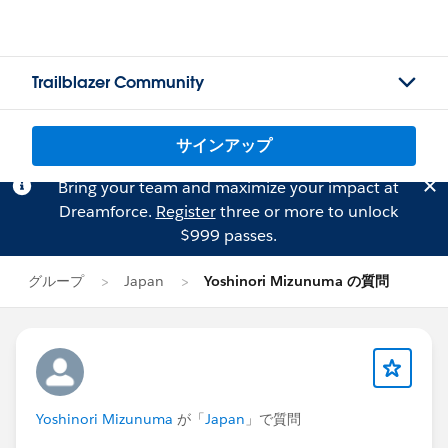
Trailblazer Community
サインアップ
Bring your team and maximize your impact at
Dreamforce.
Register
three or more to unlock
$999 passes.
グループ
Japan
Yoshinori Mizunuma の質問
Yoshinori Mizunuma
が「
Japan
」で質問