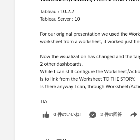
Tableau : 10.2.2
Tableau Server : 10
For our original presentation we used the Work
worksheet from a worksheet, it worked just fi
Now the visualization has changed and the targ
2 other dashboards.
While I can still configure the Worksheet/Acti
is to link from the Worksheet TO THE STORY.
Is there anyway I can, through Worksheet/Acti
TIA
0 件のいいね!
2 件の回答
Show 