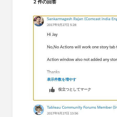
2 件の回答
Sankarmagesh Rajan (Comcast india Eng
2017年9月27日 5:28
Hi Jay
No,No Actions will work one story tab t
Action window also not added any story
Thanks
sankar
表示件数を増やす
役立つとしてマーク
Tableau Community Forums Member (Inac
2017年9月27日 13:56