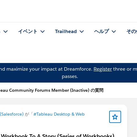
る
イベント
Trailhead
ヘルプ
その
and maximize your impact at Dreamforce.
Register
three or m
passes.
leau Community Forums Member (Inactive) の質問
Salesforce)
が「
#Tableau Desktop & Web
m Workbook To A Story (Series of Workbooks)