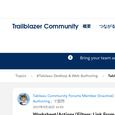
Trailblazer Community
概要
つなが
Bring your team 
Topics
#Tableau Desktop & Web Authoring
Tab
Tableau Community Forums Member (Inactive) (
Authoring
」で質問
2017年9月26日 14:03
Worksheet/Actions/Filters: Link Fro