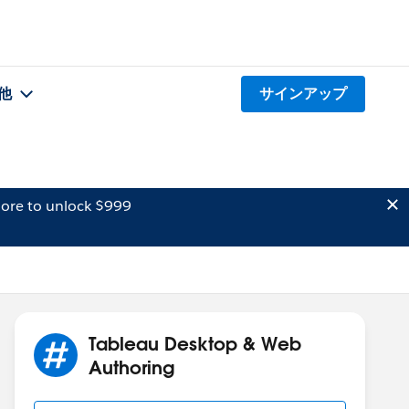
他
サインアップ
ore to unlock $999
Tableau Desktop & Web
Authoring