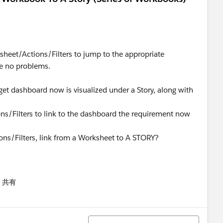
sheet/Actions/Filters to jump to the appropriate
ne no problems.
et dashboard now is visualized under a Story, along with
ons/Filters to link to the dashboard the requirement now
ons/Filters, link from a Worksheet to A STORY?
共有
menu
並び替え