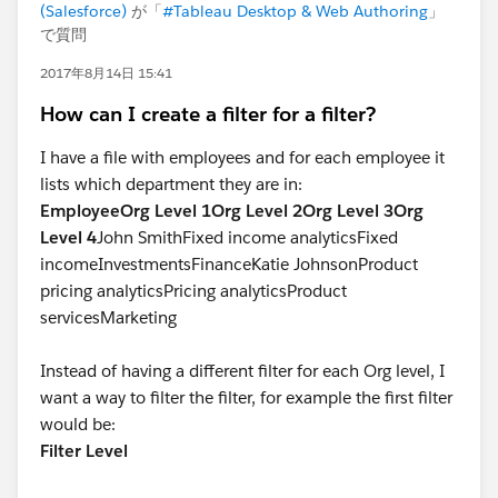
(Salesforce)
が「
#Tableau Desktop & Web Authoring
」
で質問
2017年8月14日 15:41
How can I create a filter for a filter?
I have a file with employees and for each employee it
lists which department they are in:
Employee
Org Level 1
Org Level 2
Org Level 3
Org
Level 4
John SmithFixed income analyticsFixed
incomeInvestmentsFinanceKatie JohnsonProduct
pricing analyticsPricing analyticsProduct
servicesMarketing
Instead of having a different filter for each Org level, I
want a way to filter the filter, for example the first filter
would be:
Filter Level