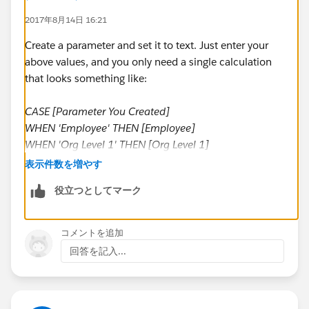
2017年8月14日 16:21
Create a parameter and set it to text. Just enter your
above values, and you only need a single calculation
that looks something like:
CASE [Parameter You Created]
WHEN 'Employee' THEN [Employee]
WHEN 'Org Level 1' THEN [Org Level 1]
WHEN 'Org Level 2' THEN [Org Level 2]
表示件数を増やす
WHEN 'Org Level 3' THEN [Org Level 3]
役立つとしてマーク
WHEN 'Org Level 4' THEN [Org Level 4]
END
コメントを追加
You're just turning a string
input
into a different field
回答を記入...
output
. Add this field as a filter (and show the filter),
and it should function exactly as you wanted. The user
selects the level from the parameter, and the values in