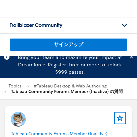
Trailblazer Community
サインアップ
Bring your team and maximize your impact at
Dreamforce.
Register
three or more to unlock
$999 passes.
Topics
#Tableau Desktop & Web Authoring
Tableau Community Forums Member (Inactive) の質問
Tableau Community Forums Member (Inactive)