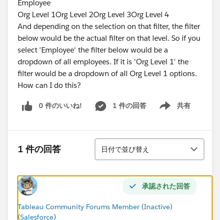
Employee
Org Level 1Org Level 2Org Level 3Org Level 4
And depending on the selection on that filter, the filter
below would be the actual filter on that level. So if you
select 'Employee' the filter below would be a
dropdown of all employees. If it is 'Org Level 1' the
filter would be a dropdown of all Org Level 1 options.
How can I do this?
0 件のいいね!
1 件の回答
共有
Show menu
並び替え
1 件の回答
日付で並び替え
承認された回答
Tableau Community Forums Member (Inactive)
(Salesforce)