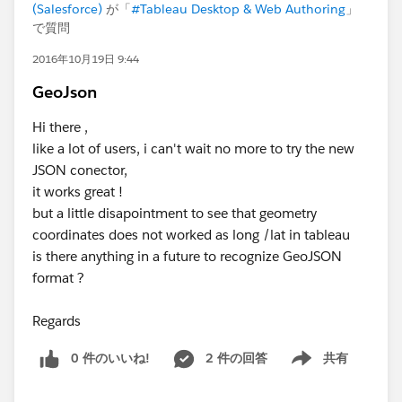
(Salesforce)
が「
#Tableau Desktop & Web Authoring
」
で質問
2016年10月19日 9:44
GeoJson
Hi there ,
like a lot of users, i can't wait no more to try the new
JSON conector,
it works great !
but a little disapointment to see that geometry
coordinates does not worked as long /lat in tableau
is there anything in a future to recognize GeoJSON
format ?
Regards
0 件のいいね!
2 件の回答
共有
Show menu