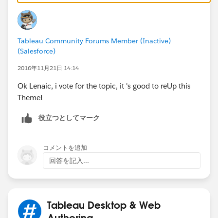
Tableau Community Forums Member (Inactive)
(Salesforce)
2016年11月21日 14:14
Ok Lenaic, i vote for the topic, it 's good to reUp this
Theme!
役立つとしてマーク
コメントを追加
回答を記入...
Tableau Desktop & Web
Authoring