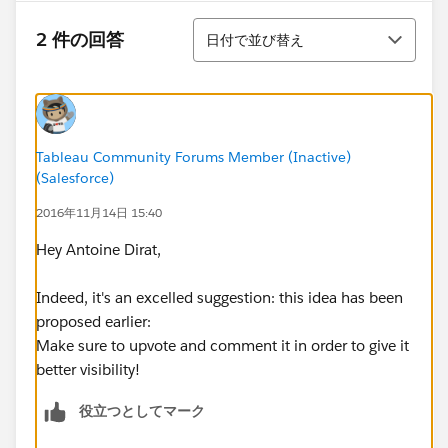
並び替え
2 件の回答
日付で並び替え
Tableau Community Forums Member (Inactive)
(Salesforce)
2016年11月14日 15:40
Hey Antoine Dirat,
Indeed, it's an excelled suggestion: this idea has been
proposed earlier:
Make sure to upvote and comment it in order to give it
better visibility!
役立つとしてマーク