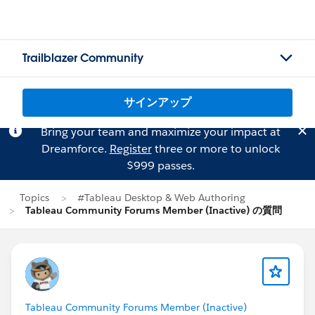
Trailblazer Community
サインアップ
Bring your team and maximize your impact at
Dreamforce.
Register
three or more to unlock
$999 passes.
Topics
#Tableau Desktop & Web Authoring
Tableau Community Forums Member (Inactive) の質問
Tableau Community Forums Member (Inactive)