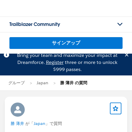
Trailblazer Community
サインアップ
Bring your team and maximize your impact at
Dreamforce.
Register
three or more to unlock
$999 passes.
グループ
Japan
勝 薄井 の質問
勝 薄井
が「
Japan
」で質問