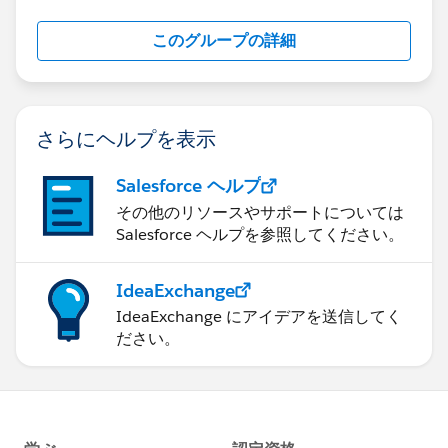
データを追加するのと表計算を使うのは利点欠点が表裏
このグループの詳細
一体、リレーションはいいとこ取りできるが計算量に課
題が生じる可能性がある、という感じです。実際におか
れている状況・環境によってどの方法を採用するのかを
選択することになります。​これが正解だというものはあ
さらにヘルプを表示
りませんが、
・データ量が小さい→リレーション
Salesforce ヘルプ
・ディメンションとして扱いたい→事前加工によるデ
ータ追加
その他のリソースやサポートについては
・とにかくすぐ試してみたい→表計算​
Salesforce ヘルプを参照してください。
という感じで私は判断することが多いです。​
IdeaExchange
ひとつの返信で全部の例を出すのが難しいので添付ファ
IdeaExchange にアイデアを送信してく
イルを付けています。よければ見ていただいて、取り組
ださい。
み（利用する方法）の方向性が決まったり、不明な点な
どがあれば教えていただければと思います。