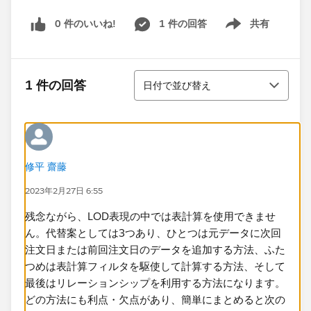
0 件のいいね!
1 件の回答
共有
Show menu
並び替え
1 件の回答
日付で並び替え
修平 齋藤
2023年2月27日 6:55
残念ながら、LOD表現の中では表計算を使用できませ
ん。代替案としては3つあり、ひとつは元データに次回
注文日または前回注文日のデータを追加する方法、ふた
つめは表計算フィルタを駆使して計算する方法、そして
最後はリレーションシップを利用する方法になります。
どの方法にも利点・欠点があり、簡単にまとめると次の