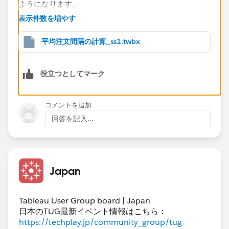
ようになります。
表示件数を増やす
データを追加する方法の場合
利点：Tableauでの計算量が小さく済む。注文間隔を
平均注文間隔の計算_ss1.twbx
ディメンションとして扱うことができる
欠点：事前加工が必要​。柔軟な条件付けができない
役立つとしてマーク
表計算フィルタを利用する方法の場合
利点：事前の加工が不要なケースが多い。集計条件を
コメントを追加
柔軟に変更しながら間隔の計算ができる
回答を記入...
欠点：計算量が多くなる。​計算された注文間隔をディ
メンションとして扱うことができない
リレーションシップを利用する方法の場合
Japan
利点：事前加工が不要。柔軟な条件付けが可能。注文
間隔をディメンションとして扱うことができる
Tableau User Group board | Japan
欠点：データの量にもよるが、計算量が極めて多くな
日本のTUG最新イベント情報はこちら：
る​
https://techplay.jp/community_group/tug