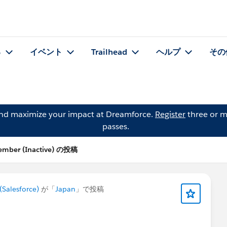
る
イベント
Trailhead
ヘルプ
その
and maximize your impact at Dreamforce.
Register
three or m
passes.
ember (Inactive) の投稿
Salesforce)
が「
Japan
」で投稿