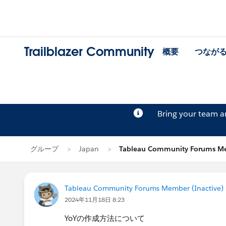
Trailblazer Community
概要
つなが
Bring your team 
グループ
Japan
Tableau Community Forums M
Tableau Community Forums Member (Inactive) (
2024年11月18日 8:23
YoYの作成方法について