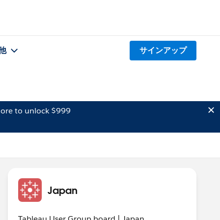
他
サインアップ
ore to unlock $999
Japan
Tableau User Group board | Japan