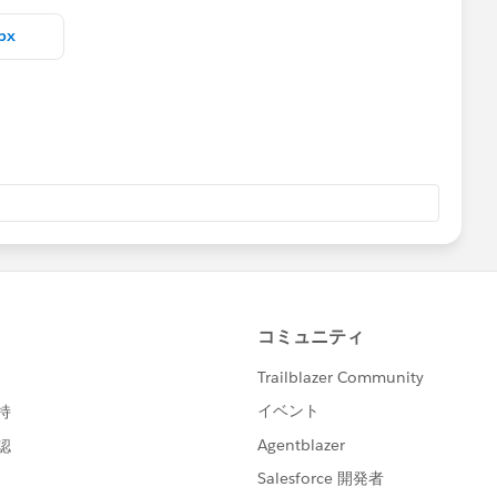
bx
ブックにあったYoYの式を参考にしています）。
ージしているのか、ラフでよいので絵などを付けてもらえる
た提案・検討が可能になると思います。