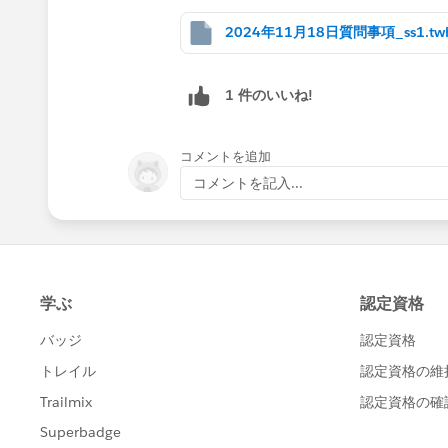
2024年11月18日質問事項_ss1.tw
次の図の下段が累計前年比です（ワーク
1 件のいいね!
コメントを追加
どういったビューを完成形としてイメ
コメントを記入...
と、もっときちんと実際の要件に沿っ