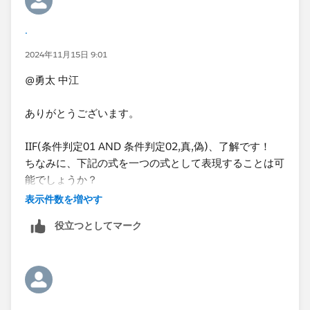
.
2024年11月15日 9:01
@勇太 中江
ありがとうございます。
IIF(条件判定01 AND 条件判定02,真,偽)、了解です！
ちなみに、下記の式を一つの式として表現することは可
能でしょうか？
表示件数を増やす
⌗予算達成なら1（売上）
役立つとしてマーク
IIF(MIN([売上費用区分]) = '売上'
and SUM([実績])>=SUM([予算]),1,0)
と
⌗予算達成なら1（費用）
IIF(MIN([売上費用区分]) = '費用'
.