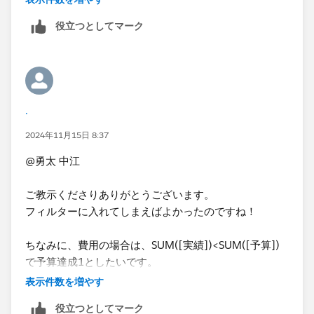
ごとの予算達成状況が分かりますので、あとはゼロ以上
２ 3種のLOD計算」｜ritz_Tableau | Satoshi Ganeko
の地域の数を数えてテキスト表示します。
役立つとしてマーク
また余談ですが、真偽値を数値に​変えたいときはINT関
数を掛けると真（TRUE）は1に、偽（FALSE）は0にな
ります。
.
2024年11月15日 8:37
@勇太 中江
ご教示くださりありがとうございます。
フィルターに入れてしまえばよかったのですね！
ちなみに、費用の場合は、SUM([実績])<SUM([予算])
で予算達成1としたいです。
Saitoさんの式を参考に作成したところ、真偽判定の式
表示件数を増やす
になってしまいました。
役立つとしてマーク