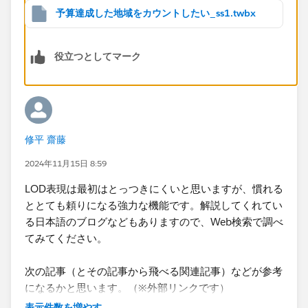
予算達成した地域をカウントしたい_ss1.twbx
役立つとしてマーク
シート上に地区のディメンションを設置せずに、しかし
予算の達成状況を地区ごとに計算するには
LOD表現
を使
用して実現できる場合があります。
詳細レベル表現 - Tableau
修平 齋藤
2024年11月15日 8:59
今回だとINCLUDEまたはFIXEDを使用して計算すること
ができ、例えば次のように地域ごとに予算比を計算する
LOD表現は最初はとっつきにくいと思いますが、慣れる
式を作成します。売上か費用かで評価の向きが異なりま
ととても頼りになる強力な機能です。解説してくれてい
すので、それはIIFのところで符号を反転させて評価し
る日本語のブログなどもありますので、Web検索で調べ
ます。返ってくる結果は数値で、ゼロ以上であれば予算
てみてください。
達成です。
次の記事（とその記事から飛べる関連記事）などが参考
になるかと思います。（※外部リンクです）
これでビュー上に地域のディメンションがなくても地域
Tableau 8つのハードルを越える㉜「LOD計算 その
表示件数を増やす