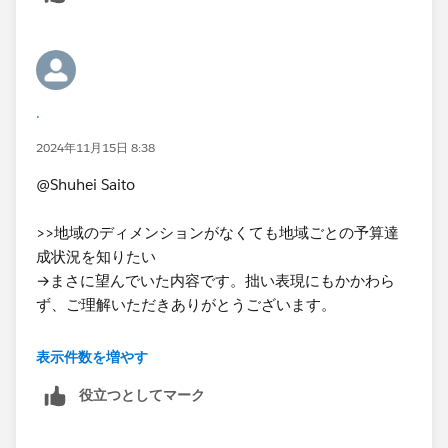
IIF(MIN([売上費用区分]) = '売上',
SUM([実績])>=SUM([予算]),
SUM([実績])<=SUM([予算]))
.
後学のために、1,0を返す式（AND？）にするにはどう
すればよいかご教示いただけますと幸いです。
2024年11月15日 8:38
よろしくお願いいたします。
@Shuhei Saito
>>地域のディメンションがなくても地域ごとの予算達
成状況を知りたい
→まさに望んでいた内容です。拙い表現にもかかわら
ず、ご理解いただきありがとうございます。
[売上費用区分]が文字列Abcなので、MINは数値だから
表示件数を増やす
使えないと思っておりました。
役立つとしてマーク
「LOD表現」の感覚がつかめていないため、また伺いた
いことが発生しましたら質問いたしますのでその時はよ