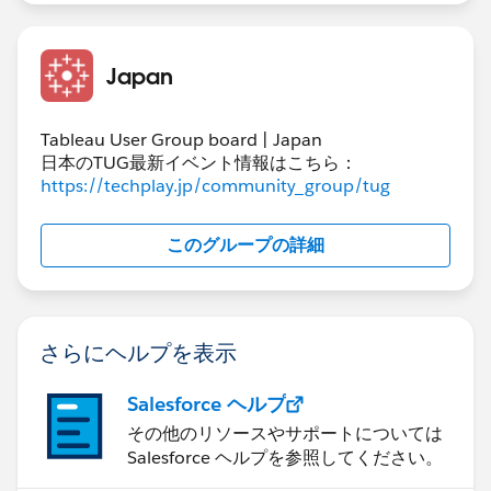
で、前回お示しした計算式を以下のように変更します。
※2つ目、3つ目のIIFは真偽判定のみに省略しても可
IIF(SUM([条件分岐用])>0,
Japan
IIF(SUM([実績])>=SUM([予算]),1,0),
IIF(SUM([実績])<=SUM([予算]),1,0)
Tableau User Group board | Japan
)
日本のTUG最新イベント情報はこちら：
https://techplay.jp/community_group/tug
上記の方法で実現したワークブックを添付します。
このグループの詳細
さらにヘルプを表示
Salesforce ヘルプ
その他のリソースやサポートについては
Salesforce ヘルプを参照してください。