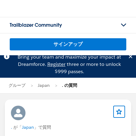
Trailblazer Community
サインアップ
Bring your team and maximize your impact at
Dreamforce.
Register
three or more to unlock
$999 passes.
グループ
Japan
. の質問
.
が「
Japan
」で質問