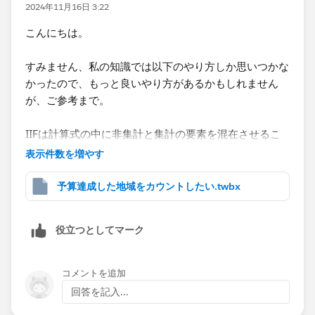
添付されていたワークブックに「予算達成地域のみカウ
2024年11月16日 3:22
ント」シートを追加しておりますのでご参考まで。
こんにちは。
すみません、私の知識では以下のやり方しか思いつかな
かったので、もっと良いやり方があるかもしれません
が、ご参考まで。
IIFは計算式の中に非集計と集計の要素を混在させるこ
とができないので、[売上費用区分]の元データが、'売
表示件数を増やす
上'なら1、'費用'なら0という形でデータを持っているの
であれば、1つの計算式で表現することも可能です。
予算達成した地域をカウントしたい.twbx
今回のデータはテキスト型で'売上'、'費用'と入っている
ので、これをまず集計として扱えるデータにします。
役立つとしてマーク
計算の名前を「条件分岐用」としています。
IIF([売上費用区分]='売上',1,0)
コメントを追加
回答を記入...
売上費用区分が'売上'の場合はゼロよりも大きくなるの