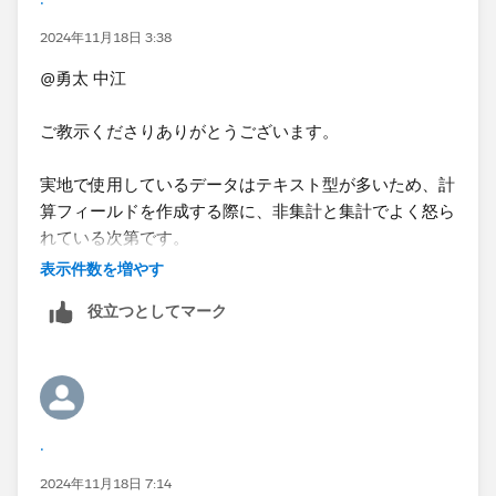
and SUM([実績])<=SUM([予算]),1,0)
2024年11月18日 3:38
どうぞよろしくお願いいたします。
@勇太 中江​
ご教示くださりありがとうございます。
実地で使用しているデータはテキスト型が多いため、計
算フィールドを作成する際に、非集計と集計でよく怒ら
れている次第です。
今回「集計として扱えるデータ」にする方法を学べたの
表示件数を増やす
で、大変助かりました。
役立つとしてマーク
今後もお聞きすることがあるかと思いますので、その際
はどうぞよろしくお願い申し上げます。
.
2024年11月18日 7:14