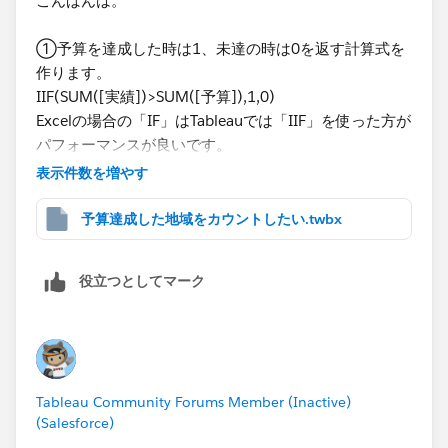
こんばんは。
①予算を達成した時は1、未達の時は0を返す計算式を
作ります。
IIF(SUM([実績])>SUM([予算]),1,0)
Excelの場合の「IF」はTableauでは「IIF」を使った方が
パフォーマンスが良いです。
今回の場合、結果として返す1、0をその後に使わない
表示件数を増やす
のであれば、よりパフォーマンスが良いのは「IIF」も
使わず
予算達成した地域をカウントしたい.twbx
SUM([実績])>SUM([予算])
として、真偽判定をさせる方法になります。
役立つとしてマーク
②①で作ったフィールドをフィルターにセットして、
予算達成した地域のみに絞ります。
③[地域]フィールドを右クリックでドラッグ&ドロップ
Tableau Community Forums Member (Inactive)
して「個別のカウント」を選択します。
(Salesforce)