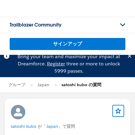
Trailblazer Community
サインアップ
Bring your team and maximize your impact at
Dreamforce.
Register
three or more to unlock
$999 passes.
グループ
Japan
satoshi kubo の質問
satoshi kubo
が「
Japan
」で質問