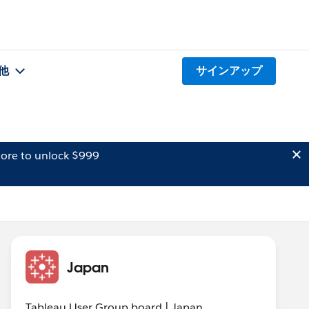
他
サインアップ
ore to unlock $999
Japan
Tableau User Group board | Japan