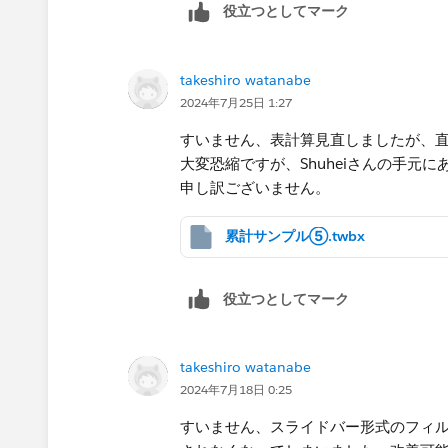
役立つとしてマーク
＞という式を考えましたが、エラーが
る方がいましたら、ご指導お願い致し
takeshiro watanabe
2024年7月25日 1:27
すいません、表計算見直しましたが、
大変恐縮ですが、Shuheiさんの手元
申し訳ございません。
累計サンプル⑤.twbx
役立つとしてマーク
takeshiro watanabe
2024年7月18日 0:25
すいません、スライドバー形式のフィ