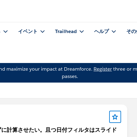
る
イベント
Trailhead
ヘルプ
その
and maximize your impact at Dreamforce.
Register
three or m
passes.
ずに計算させたい。且つ日付フィルタはスライド