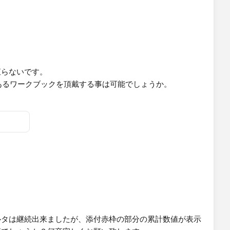
出てしまい、他の方法でも上手くいきません。やり方が分か
ます。
直らないです。
にあるワークブックを頂戴する事は可能でしょうか。
ルタは継続出来ましたが、添付赤枠の部分の累計数値が表示