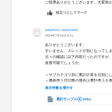
ご指導ありがとうございます。大変助
役立つとしてマーク
takeshiro watanabe
2024年7月24日 8:11
ありがとうございます。
すいません、スレッドが別になってし
元々の確認に以下内容だったのですが
改善可能でしょうか。
＞サブカテゴリ別に累計計算を日別に
＞最終売上日以降の場合は累計売上を
＞
表示件数を増やす
＞IF [オーダー日]> { FIXED [サブカテ
＞THEN ""
累計サンプル④.twbx
＞ELSE RUNNING_SUM(SUM([売上]))
＞END