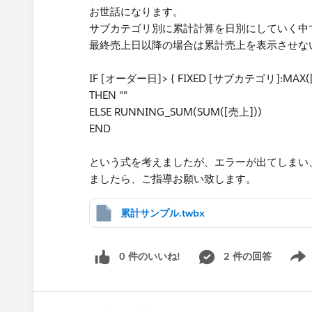
お世話になります。
サブカテゴリ別に累計計算を日別にしていく中
最終売上日以降の場合は累計売上を表示させな
IF [オーダー日]> { FIXED [サブカテゴリ]:MAX
THEN ""
ELSE RUNNING_SUM(SUM([売上]))
END
という式を考えましたが、エラーが出てしまい
ましたら、ご指導お願い致します。
累計サンプル.twbx
0 件のいいね!
2 件の回答
Show 