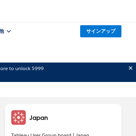
他
サインアップ
ore to unlock $999
Japan
Tableau User Group board | Japan