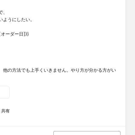
で、
いようにしたい。
([オーダー日])}
、他の方法でも上手くいきません。やり方が分かる方がい
共有
menu
並び替え