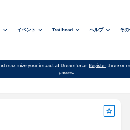
る
イベント
Trailhead
ヘルプ
その
and maximize your impact at Dreamforce.
Register
three or m
passes.