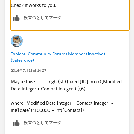
Check if works to you.
役立つとしてマーク
Tableau Community Forums Member (Inactive)
(Salesforce)
2016年7月13日 14:27
Maybe this?: right(str({fixed [ID]: max([Modified
Date Integer + Contact Integer])}),6)
where [Modified Date Integer + Contact Integer] =
int([date])*100000 + int([Contact])
役立つとしてマーク