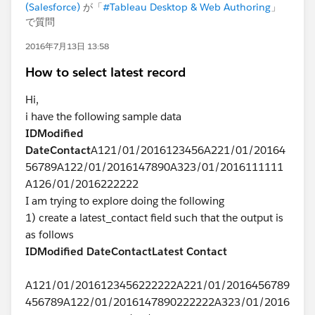
(Salesforce)
が「
#Tableau Desktop & Web Authoring
」
で質問
2016年7月13日 13:58
How to select latest record
Hi,
i have the following sample data
ID
Modified
Date
Contact
A121/01/2016123456A221/01/20164
56789A122/01/2016147890A323/01/2016111111
A126/01/2016222222
I am trying to explore doing the following
1) create a latest_contact field such that the output is
as follows
ID
Modified Date
Contact
Latest Contact
A121/01/2016123456222222A221/01/2016456789
456789A122/01/2016147890222222A323/01/2016