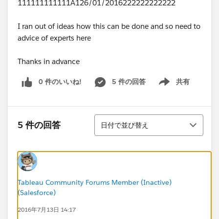
111111111111A126/01/2016222222222222
I ran out of ideas how this can be done and so need to
advice of experts here
Thanks in advance
0 件のいいね!
5 件の回答
共有
Show menu
並び替え
5 件の回答
日付で並び替え
Tableau Community Forums Member (Inactive)
(Salesforce)
2016年7月13日 14:17