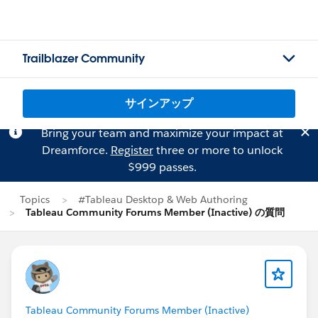
Trailblazer Community
サインアップ
Bring your team and maximize your impact at
Dreamforce.
Register
three or more to unlock
$999 passes.
Topics
#Tableau Desktop & Web Authoring
Tableau Community Forums Member (Inactive) の質問
Tableau Community Forums Member (Inactive)