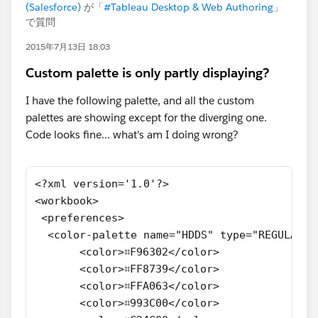
(Salesforce)
が「
#Tableau Desktop & Web Authoring
」
で質問
2015年7月13日 18:03
Custom palette is only partly displaying?
I have the following palette, and all the custom
palettes are showing except for the diverging one.
Code looks fine... what's am I doing wrong?
<?xml version='1.0'?>
<workbook>
 <preferences>
  <color-palette name="HDDS" type="REGULAR">
       <color>⌗F96302</color>
       <color>⌗FF8739</color>
       <color>⌗FFA063</color>
       <color>⌗993C00</color>