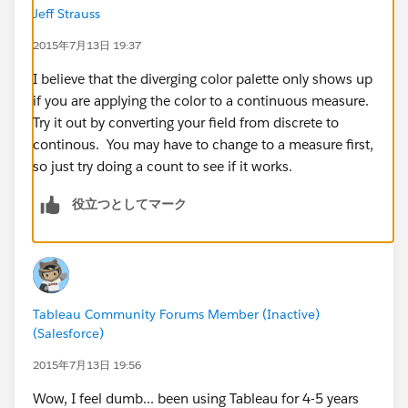
      <color>⌗3263AB</color>
Jeff Strauss
      <color>⌗48B8A2</color>
2015年7月13日 19:37
  </color-palette>
  <color-palette name="HDDS Sequential" type
I believe that the diverging color palette only shows up
      <color>⌗993C00</color>
if you are applying the color to a continuous measure.
      <color>⌗c24d00</color>
Try it out by converting your field from discrete to
      <color>⌗F96302</color>
continous. You may have to change to a measure first,
      <color>⌗FF8739</color>
so just try doing a count to see if it works.
      <color>⌗FFA163</color>
役立つとしてマーク
      <color>⌗FFD2B4</color>
  </color-palette>
  <color-palette name="HDDS Diverging" type=
      <color>⌗F96302</color>
      <color>⌗EAAF0F</color>
Tableau Community Forums Member (Inactive)
  </color-palette>
(Salesforce)
  </preferences>
</workbook>
2015年7月13日 19:56
Wow, I feel dumb... been using Tableau for 4-5 years