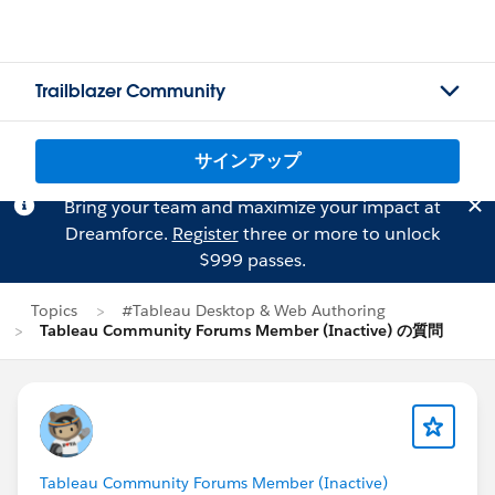
Trailblazer Community
サインアップ
Bring your team and maximize your impact at
Dreamforce.
Register
three or more to unlock
$999 passes.
Topics
#Tableau Desktop & Web Authoring
Tableau Community Forums Member (Inactive) の質問
Tableau Community Forums Member (Inactive)