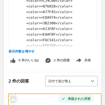
       <color>⌗C24C00</color>
       <color>⌗876028</color>
       <color>⌗A77F45</color>
       <color>⌗CDA974</color>
       <color>⌗3B2300</color>
       <color>⌗613F0F</color>
       <color>⌗EAAF0F</color>
       <color>⌗F6C541</color>
       <color>⌗FFD76B</color>
表示件数を増やす
       <color>⌗906900</color>
       <color>⌗B88705</color>
0 件のいいね!
2 件の回答
共有
  </color-palette>
Show menu
  <color-palette name="HDDS Tetrad" type="RE
      <color>⌗F96302</color>
並び替え
      <color>⌗F99E02</color>
2 件の回答
日付で並び替え
      <color>⌗104CA4</color>
      <color>⌗019F80</color>
      <color>⌗FF8739</color>
承認された回答
      <color>⌗FFB639</color>