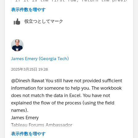
If it is not the first row, return the previ
表示件数を増やす
Second, the first row in a table will not have a previous
役立つとしてマーク
value for any field.
A more succinct way to write
IFNULL([Some field or calculation],0) is
ZN([Some field or calculation])
James Emery
James Emery (Georgia Tech)
Tableau Forums Ambassador
2025年3月25日 19:28
Please click 'Select as Best' on the one reply that
answers your question.
@Dinesh Rawat​ You still have not provided sufficient
information for someone to help you. The workbook
does not match the data in Excel. You have not
explained the flow of the process (using the field
names).
James Emery
Tableau Forums Ambassador
Please click 'Select as Best' on the one reply that
表示件数を増やす