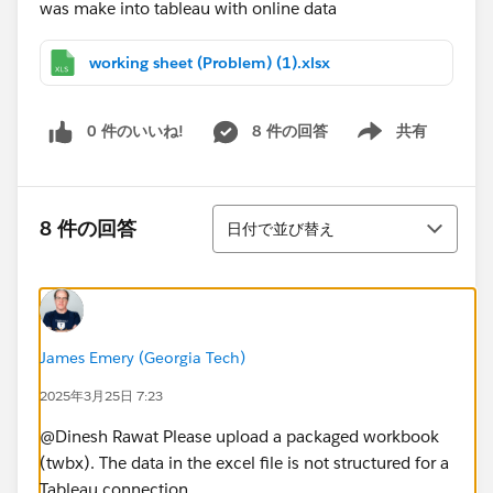
was make into tableau with online data
working sheet (Problem) (1).xlsx
0 件のいいね!
8 件の回答
共有
Show menu
並び替え
8 件の回答
日付で並び替え
James Emery (Georgia Tech)
2025年3月25日 7:23
@Dinesh Rawat​ Please upload a packaged workbook
(twbx). The data in the excel file is not structured for a
Tableau connection.