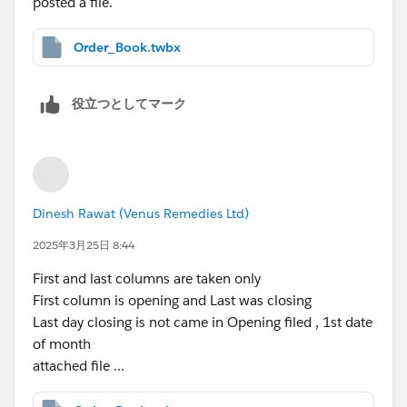
posted a file.
Order_Book.twbx
役立つとしてマーク
Dinesh Rawat (Venus Remedies Ltd)
2025年3月25日 8:44
First and last columns are taken only
First column is opening and Last was closing
Last day closing is not came in Opening filed , 1st date
of month
attached file ...