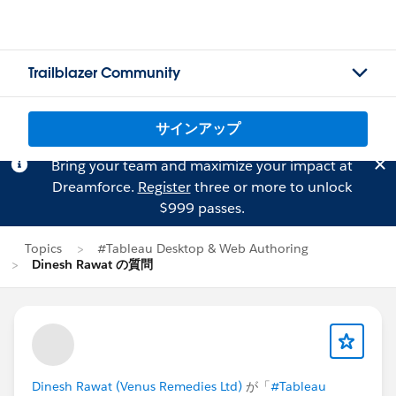
Trailblazer Community
サインアップ
Bring your team and maximize your impact at
Dreamforce.
Register
three or more to unlock
$999 passes.
Topics
#Tableau Desktop & Web Authoring
Dinesh Rawat の質問
Dinesh Rawat (Venus Remedies Ltd)
が「
#Tableau