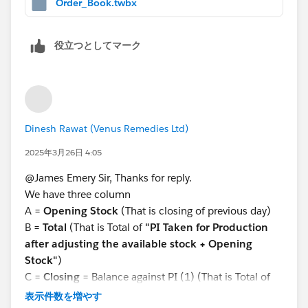
Order_Book.twbx
役立つとしてマーク
Dinesh Rawat (Venus Remedies Ltd)
2025年3月26日 4:05
@James Emery​ Sir, Thanks for reply.
We have three column
A =
Opening Stock
(That is closing of previous day)
B =
Total
(That is Total of
"PI Taken for Production
after adjusting the available stock + Opening
Stock"
)
C =
Closing
= Balance against PI (1) (That is Total of
"Produced Qty(PD)+ Total"
)
表示件数を増やす