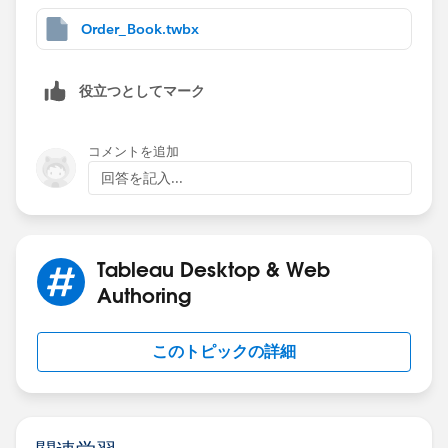
Now when we use total in closing balance then got
"Circular Ref."
Order_Book.twbx
now how can we resolve this problem
This is inventory problem
役立つとしてマーク
where we have Opening , Total and Closing and they
all are linked with each other.
in Excel its easy but in tableau how can solve these
コメントを追加
type of problem.
回答を記入...
Tableau Desktop & Web
Authoring
このトピックの詳細