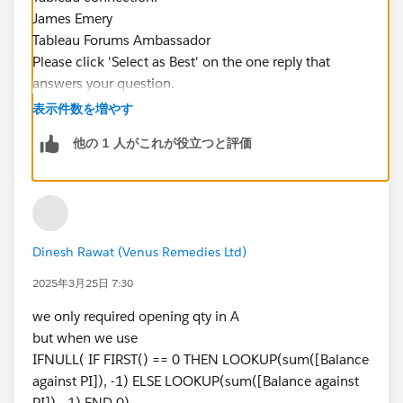
James Emery
Tableau Forums Ambassador
Please click 'Select as Best' on the one reply that
answers your question.
表示件数を増やす
他の 1 人がこれが役立つと評価
Dinesh Rawat (Venus Remedies Ltd)
2025年3月25日 7:30
we only required opening qty in A
but when we use
IFNULL( IF FIRST() == 0 THEN LOOKUP(sum([Balance
against PI]), -1) ELSE LOOKUP(sum([Balance against
PI]), -1) END,0)