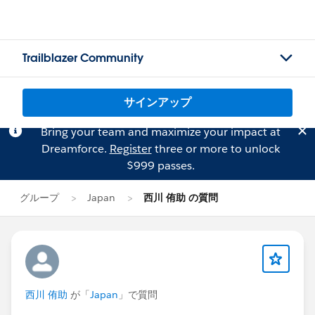
Trailblazer Community
サインアップ
Bring your team and maximize your impact at
Dreamforce.
Register
three or more to unlock
$999 passes.
グループ
Japan
西川 侑助 の質問
西川 侑助
が「
Japan
」で質問