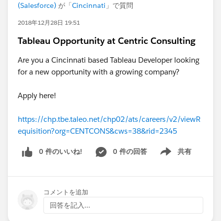
(Salesforce)
が「
Cincinnati
」で質問
2018年12月28日 19:51
Tableau Opportunity at Centric Consulting
Are you a Cincinnati based Tableau Developer looking
for a new opportunity with a growing company?
Apply here!
https://chp.tbe.taleo.net/chp02/ats/careers/v2/viewR
equisition?org=CENTCONS&cws=38&rid=2345
0 件のいいね!
0 件の回答
共有
Show menu
コメントを追加
回答を記入...