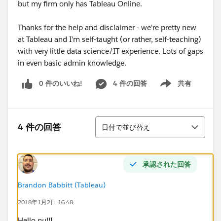
but my firm only has Tableau Online.
Thanks for the help and disclaimer - we're pretty new
at Tableau and I'm self-taught (or rather, self-teaching)
with very little data science/IT experience. Lots of gaps
in even basic admin knowledge.
0 件のいいね!
4 件の回答
共有
Show menu
並び替え
4 件の回答
日付で並び替え
承認された回答
Brandon Babbitt (Tableau)
2018年1月2日 16:48
Hello
null
!