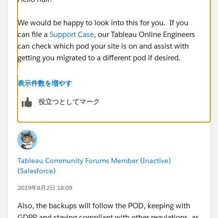
We would be happy to look into this for you. If you
can file a
Support Case
, our Tableau Online Engineers
can check which pod your site is on and assist with
getting you migrated to a different pod if desired.
Cheers!
表示件数を増やす
役立つとしてマーク
Tableau Community Forums Member (Inactive)
(Salesforce)
2019年8月2日 18:09
Also, the backups will follow the POD, keeping with
GDPR and staying compliant with other regulations, as