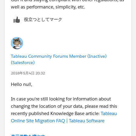
well as performance, simplicity, etc.
役立つとしてマーク
Tableau Community Forums Member (Inactive)
(Salesforce)
2018年5月4日 20:32
Hello
null
,
In case you're still looking for information about
changing the location of your data, please read this
recently published Knowledge Base article:
Tableau
Online Site Migration FAQ | Tableau Software
Cheers,