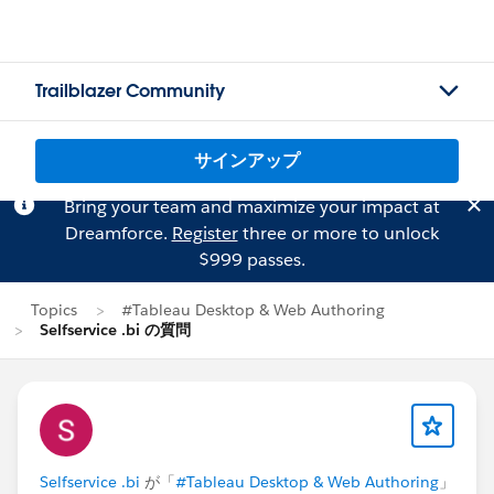
Trailblazer Community
サインアップ
Bring your team and maximize your impact at
Dreamforce.
Register
three or more to unlock
$999 passes.
Topics
#Tableau Desktop & Web Authoring
Selfservice .bi の質問
Selfservice .bi
が「
#Tableau Desktop & Web Authoring
」