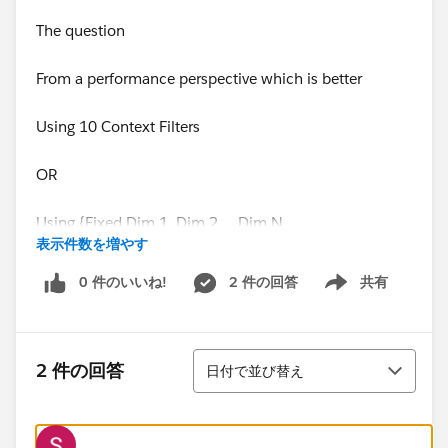
The question
From a performance perspective which is better
Using 10 Context Filters
OR
Using {Fixed Dim 1, Dim 2 ... Dim N
表示件数を増やす
and No Context Filters.
0 件のいいね!
2 件の回答
共有
Show menu
(I am assuming both would give the same results but I
have yet to verify it)
並び替え
OR
2 件の回答
日付で並び替え
Is there a hybrid way (Some Context and Some in the
Fixed Formula)