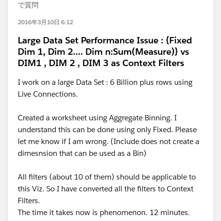
で質問
2016年3月10日 6:12
Large Data Set Performance Issue : {Fixed
Dim 1, Dim 2.... Dim n:Sum(Measure)} vs
DIM1 , DIM 2 , DIM 3 as Context Filters
I work on a large Data Set : 6 Billion plus rows using
Live Connections.
Created a worksheet using Aggregate Binning. I
understand this can be done using only Fixed. Please
let me know if I am wrong. (Include does not create a
dimesnsion that can be used as a Bin)
All filters (about 10 of them) should be applicable to
this Viz. So I have converted all the filters to Context
Filters.
The time it takes now is phenomenon. 12 minutes.