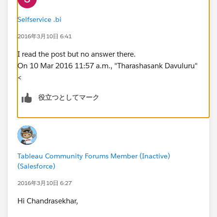
I guess there is no right or wrong but any indication on
Selfservice .bi
how to measure performance will also help.
2016年3月10日 6:41
Some Info - Not all the filters would reduce the size of
I read the post but no answer there.
the data to 1/10th. This is a general guideline given by
On 10 Mar 2016 11:57 a.m., "Tharashasank Davuluru"
Tableau while deciding to use Context Filters.}
<
Patrick Van Der Hyde
役立つとしてマーク
Tableau Community Forums Member (Inactive)
(Salesforce)
2016年3月10日 6:27
Hi Chandrasekhar,