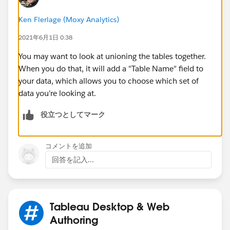
Ken Flerlage (Moxy Analytics)
2021年6月1日 0:38
You may want to look at unioning the tables together.
When you do that, it will add a "Table Name" field to
your data, which allows you to choose which set of
data you're looking at.
役立つとしてマーク
コメントを追加
回答を記入...
Tableau Desktop & Web
Authoring