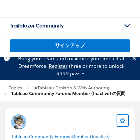
Trailblazer Community
サインアップ
Bring your team and maximize your impact at
Dreamforce.
Register
three or more to unlock
$999 passes.
Topics
#Tableau Desktop & Web Authoring
Tableau Community Forums Member (Inactive) の質問
Tableau Community Forums Member (Inactive)