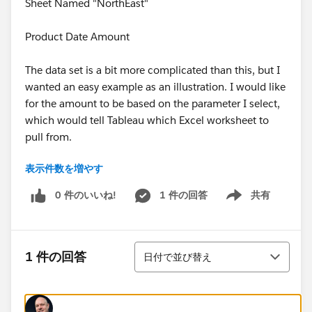
Sheet Named "NorthEast"
Product Date Amount
The data set is a bit more complicated than this, but I
wanted an easy example as an illustration. I would like
for the amount to be based on the parameter I select,
which would tell Tableau which Excel worksheet to
pull from.
表示件数を増やす
Seems like a simple thing but I am stuck.
0 件のいいね!
1 件の回答
共有
Show menu
並び替え
1 件の回答
日付で並び替え