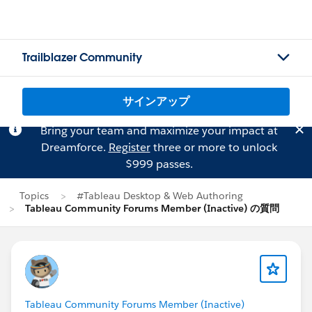
Trailblazer Community
サインアップ
Bring your team and maximize your impact at
Dreamforce.
Register
three or more to unlock
$999 passes.
Topics
#Tableau Desktop & Web Authoring
Tableau Community Forums Member (Inactive) の質問
Tableau Community Forums Member (Inactive)