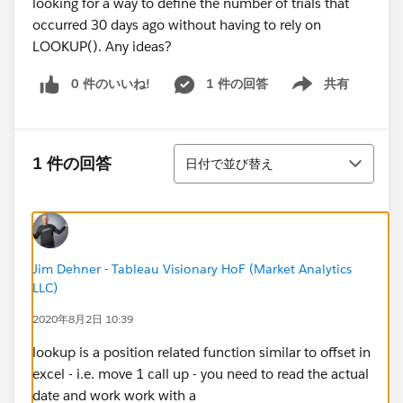
looking for a way to define the number of trials that
occurred 30 days ago without having to rely on
LOOKUP(). Any ideas?
0 件のいいね!
1 件の回答
共有
Show menu
並び替え
1 件の回答
日付で並び替え
Jim Dehner - Tableau Visionary HoF (Market Analytics
LLC)
2020年8月2日 10:39
lookup is a position related function similar to offset in
excel - i.e. move 1 call up - you need to read the actual
date and work work with a