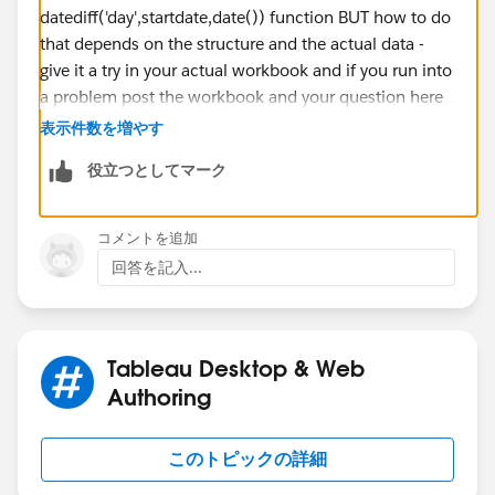
datediff('day',startdate,date()) function BUT how to do
that depends on the structure and the actual data -
give it a try in your actual workbook and if you run into
a problem post the workbook and your question here
If this posts assists in resolving the question, please
表示件数を増やす
mark it as “Best Answer” or Upvote.
役立つとしてマーク
Also please help use better track your reply by
including a mention to the volunteer who provided the
answer – mine is
@[Jim Dehner]​
コメントを追加
Thank you.
回答を記入...
Jim
Tableau Desktop & Web
Authoring
このトピックの詳細