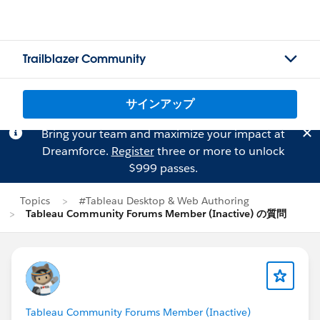
Trailblazer Community
サインアップ
Bring your team and maximize your impact at
Dreamforce.
Register
three or more to unlock
$999 passes.
Topics
#Tableau Desktop & Web Authoring
Tableau Community Forums Member (Inactive) の質問
Tableau Community Forums Member (Inactive)