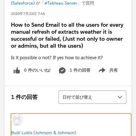
(Salesforce)
が「
#Tableau Server
」で質問
2020年7月22日 7:45
How to Send Email to all the users for every
manual refresh of extracts weather it is
successful or failed, (Just not only to owner
or admins, but all the users)
Is it possible o not? If yes how to achieve it?
0 件のいいね!
1 件の回答
共有
Show menu
並び替え
1 件の回答
日付で並び替え
Budi Lubis (Johnson & Johnson)