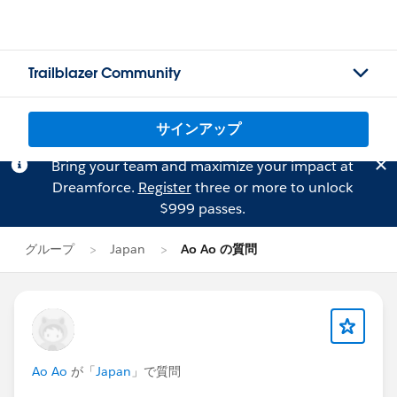
Trailblazer Community
サインアップ
Bring your team and maximize your impact at
Dreamforce.
Register
three or more to unlock
$999 passes.
グループ
Japan
Ao Ao の質問
Ao Ao
が「
Japan
」で質問