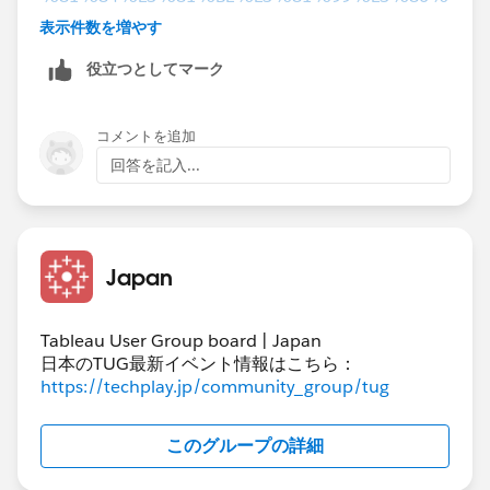
82-,ISNULL(expression),-
表示件数を増やす
%E6%A6%82%E8%A6%81
役立つとしてマーク
コメントを追加
回答を記入...
Japan
Tableau User Group board | Japan
日本のTUG最新イベント情報はこちら：
https://techplay.jp/community_group/tug
このグループの詳細