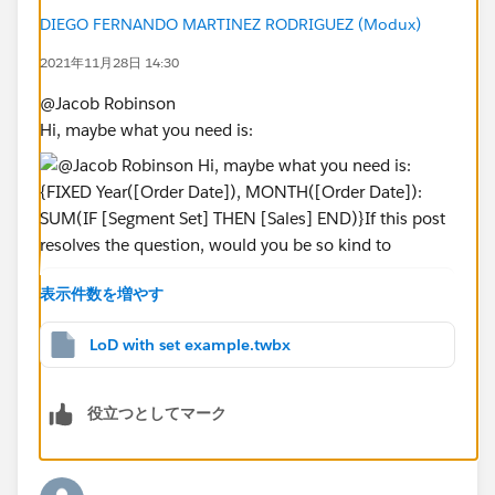
DIEGO FERNANDO MARTINEZ RODRIGUEZ (Modux)
2021年11月28日 14:30
@Jacob Robinson​
Hi, maybe what you need is:
表示件数を増やす
{FIXED Year([Order Date]), MONTH([Order Date
If this post resolves the question, would you be so
LoD with set example.twbx
kind to "Select as Best"?. This will help other users find
the same answer/resolution and help community keep
役立つとしてマーク
track of answered questions. Thank you.
Regards,