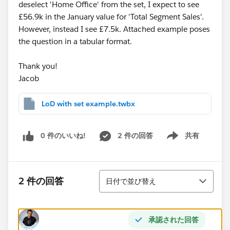
deselect 'Home Office' from the set, I expect to see
£56.9k in the January value for 'Total Segment Sales'.
However, instead I see £7.5k. Attached example poses
the question in a tabular format.
Thank you!
Jacob
LoD with set example.twbx
0 件のいいね!
2 件の回答
共有
Show menu
並び替え
2 件の回答
日付で並び替え
承認された回答