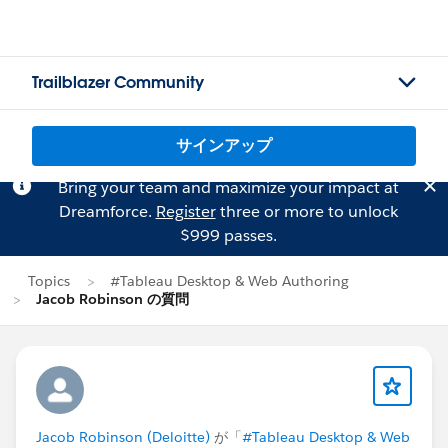
Trailblazer Community
サインアップ
Bring your team and maximize your impact at
Dreamforce.
Register
three or more to unlock
$999 passes.
Topics
#Tableau Desktop & Web Authoring
Jacob Robinson の質問
Jacob Robinson (Deloitte)
が「
#Tableau Desktop & Web