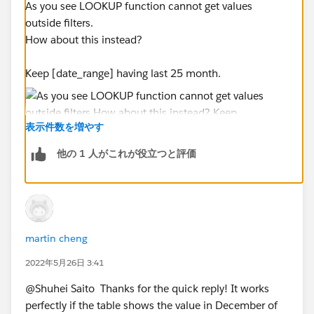
As you see LOOKUP function cannot get values
outside filters.
How about this instead?
Keep [date_range] having last 25 month.
表示件数を増やす
他の 1 人がこれが役立つと評価
Add new calculation and filter it TRUE only.
martin cheng
2022年5月26日 3:41
@Shuhei Saito​ Thanks for the quick reply! It works
perfectly if the table shows the value in December of