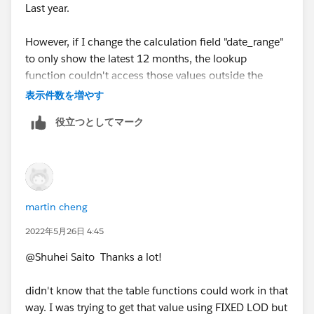
Last year.
However, if I change the calculation field "date_range"
to only show the latest 12 months, the lookup
function couldn't access those values outside the
table.
表示件数を増やす
役立つとしてマーク
is there a way to get the value in December of last year
even though the table doesn't show it?
Many thanks,
Martin
martin cheng
2022年5月26日 4:45
@Shuhei Saito​ Thanks a lot!
didn't know that the table functions could work in that
way. I was trying to get that value using FIXED LOD but