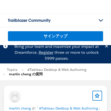
Trailblazer Community
サインアップ
Bring your team and maximize your impact at
Dreamforce.
Register
three or more to unlock
$999 passes.
Topics
#Tableau Desktop & Web Authoring
martin cheng の質問
martin cheng
が「
#Tableau Desktop & Web Authoring
」