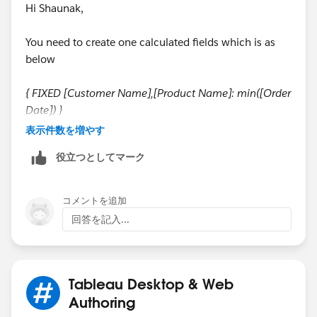
Hi Shaunak,
You need to create one calculated fields which is as
below
{ FIXED [Customer Name],[Product Name]: min([Order
Date]) }
表示件数を増やす
役立つとしてマーク
コメントを追加
回答を記入...
Drag and Drop below screenshot dimensions into
Rows section.
Tableau Desktop & Web
Authoring