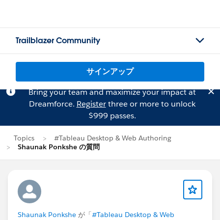
Trailblazer Community
サインアップ
Bring your team and maximize your impact at
Dreamforce.
Register
three or more to unlock
$999 passes.
Topics
#Tableau Desktop & Web Authoring
Shaunak Ponkshe の質問
Shaunak Ponkshe
が「
#Tableau Desktop & Web