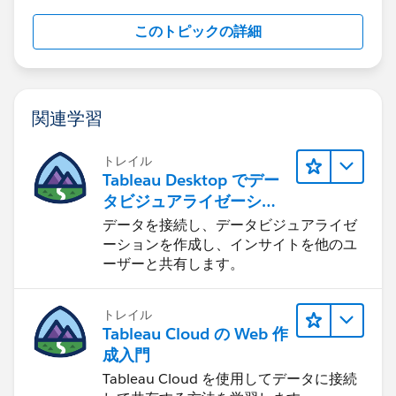
Write Down Index() into Rows section and Right Click
-> select 'Discrete'
このトピックの詳細
Drag and drop above index() into Filters section and
関連学習
select 1 value checkbox.
トレイル
Tableau Desktop でデー
タビジュアライゼーショ
ンをはじめる
データを接続し、データビジュアライゼ
ーションを作成し、インサイトを他のユ
Your expected output as below.
ーザーと共有します。
トレイル
Tableau Cloud の Web 作
Let me know if you have any issue.
成入門
Tableau Cloud を使用してデータに接続
Please find attached workbook for your reference.