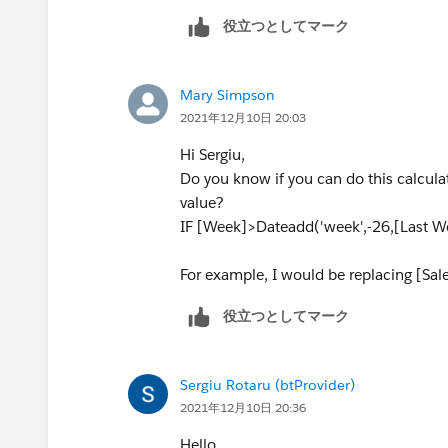
役立つとしてマーク
Mary Simpson
2021年12月10日 20:03
Hi Sergiu,
Do you know if you can do this calculati
value?
IF [Week]>Dateadd('week',-26,[Last W
For example, I would be replacing [Sale
役立つとしてマーク
Sergiu Rotaru (btProvider)
2021年12月10日 20:36
Hello,