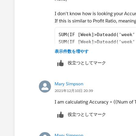
I don't know how is looking your Accura
If this is similar to Profit Ratio, meani
SUM(IF [Week]>Dateadd('week'
SUM(IF [Week]>Dateadd('week'
表示件数を増やす
Thanks
役立つとしてマーク
Mary Simpson
2021年12月10日 20:39
I am calculating Accuracy = ((Num of 
役立つとしてマーク
Mary Simpson