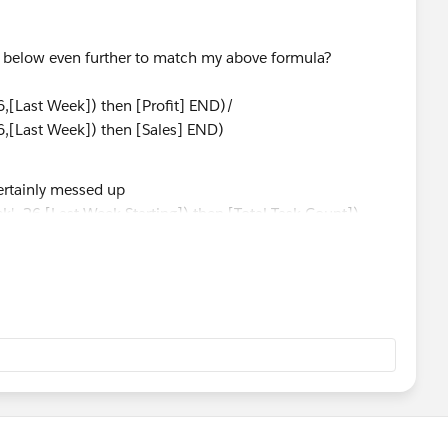
 below even further to match my above formula?
[Last Week]) then [Profit] END)/
,[Last Week]) then [Sales] END)
certainly messed up
,-26,[Last Week Starting]) then [Total Task Count])
,-26,[Last Week Starting]) then [Number of Errors])
',-26,[Last Week Starting]) then [Total Task Count])