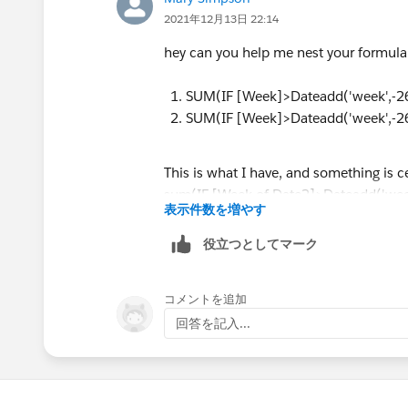
2021年12月13日 22:14
hey can you help me nest your formula
SUM(IF [Week]>Dateadd('week',-26,
SUM(IF [Week]>Dateadd('week',-26
This is what I have, and something is 
sum(IF [Week of Date2]>Dateadd('week'
表示件数を増やす
END-
sum(IF [Week of Date2]>Dateadd('week'
役立つとしてマーク
END)/
sum((IF [Week of Date2]>Dateadd('week
コメントを追加
END
回答を記入...