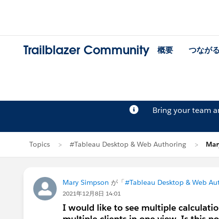
Trailblazer Community
概要
つなが
Bring your team 
Topics
#Tableau Desktop & Web Authoring
Mar
Mary Simpson
が「
#Tableau Desktop & Web Au
2021年12月8日 14:01
I would like to see multiple calculatio
multiple clients in one view. Is this po