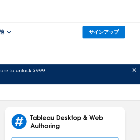
他
サインアップ
ore to unlock $999
Tableau Desktop & Web
Authoring