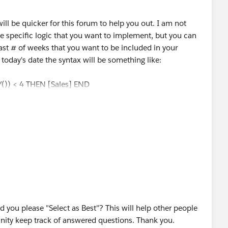
ill be quicker for this forum to help you out. I am not
he specific logic that you want to implement, but you can
ast # of weeks that you want to be included in your
 today's date the syntax will be something like:
()) < 4 THEN [Sales] END
d you please "Select as Best"? This will help other people
ity keep track of answered questions. Thank you.