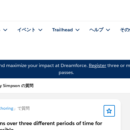
る
イベント
Trailhead
ヘルプ
その
and maximize your impact at Dreamforce.
Register
three or m
passes.
y Simpson の質問
thoring
」で質問
ns over three different periods of time for
ssible