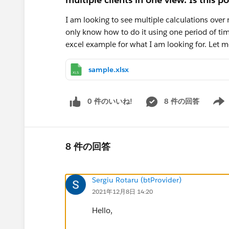
I am looking to see multiple calculations over m
only know how to do it using one period of ti
excel example for what I am looking for. Let m
sample.xlsx
0 件のいいね!
8 件の回答
Show 
8 件の回答
Sergiu Rotaru (btProvider)
2021年12月8日 14:20
Hello,