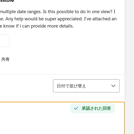
ultiple date ranges. Is this possible to do in one view? I
me. Any help would be super appreciated. I've attached an
e know if i can provide more details.
共有
menu
並び替え
日付で並び替え
承認された回答