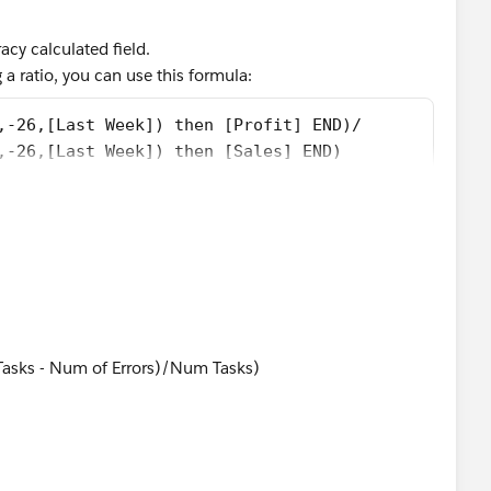
cy calculated field.
ng a ratio, you can use this formula:
,-26,[Last Week]) then [Profit] END)/
,-26,[Last Week]) then [Sales] END)
Tasks - Num of Errors)/Num Tasks)