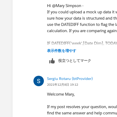
Hi @Mary Simpson​ -
If you could upload a mock up data it w
sure how your data is structured and t
use the DATEDIFF function to flag the l
calculation. If you are comparing again
IF DATEDIFF('week',[Date Dim], TODAY
表示件数を増やす
役立つとしてマーク
Sergiu Rotaru (btProvider)
2021年12月8日 19:12
Welcome Mary,
If my post resolves your question, woul
find the same answer and help commun