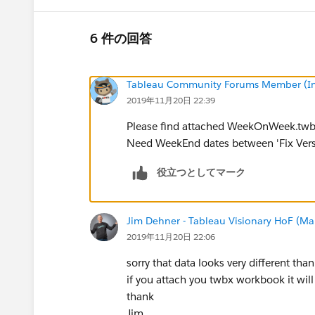
6 件の回答
Tableau Community Forums Member (Inac
2019年11月20日 22:39
Please find attached WeekOnWeek.tw
Need WeekEnd dates between 'Fix Versio
役立つとしてマーク
Jim Dehner - Tableau Visionary HoF (Mar
2019年11月20日 22:06
sorry that data looks very different tha
if you attach you twbx workbook it wil
thank
Jim