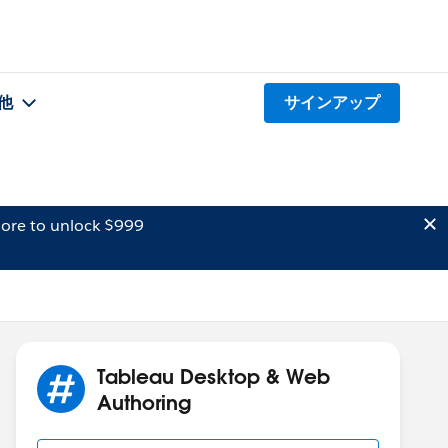
他
サインアップ
ore to unlock $999
Tableau Desktop & Web
Authoring