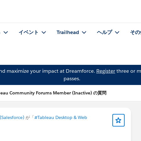
る
イベント
Trailhead
ヘルプ
その
and maximize your impact at Dreamforce.
Register
three or m
passes.
leau Community Forums Member (Inactive) の質問
Salesforce)
が「
#Tableau Desktop & Web