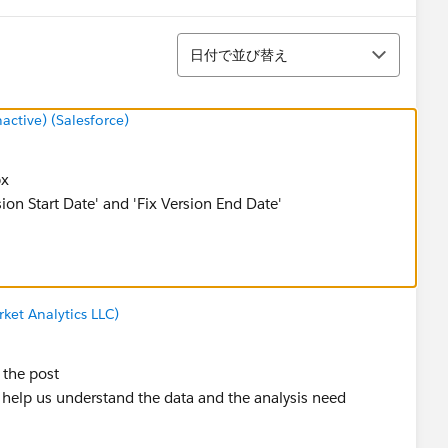
並び替え
日付で並び替え
tive) (Salesforce)
bx
n Start Date' and 'Fix Version End Date'
ket Analytics LLC)
n the post
l help us understand the data and the analysis need