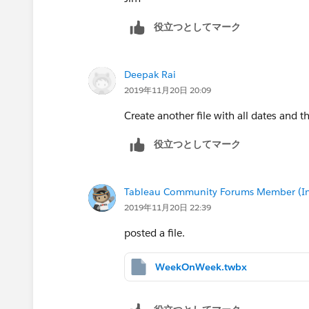
役立つとしてマーク
Deepak Rai
2019年11月20日 20:09
Create another file with all dates and th
役立つとしてマーク
Tableau Community Forums Member (Inac
2019年11月20日 22:39
posted a file.
WeekOnWeek.twbx