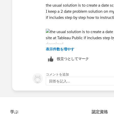
the usual solution is to create a date sc
I keep a 2 date problem solution on my
if includes step by step how to instruct
表示件数を増やす
feel free to download it an use it as a m
役立つとしてマーク
Jim
If this posts assists in resolving the que
コメントを追加
resolves the question. This will help o
回答を記入...