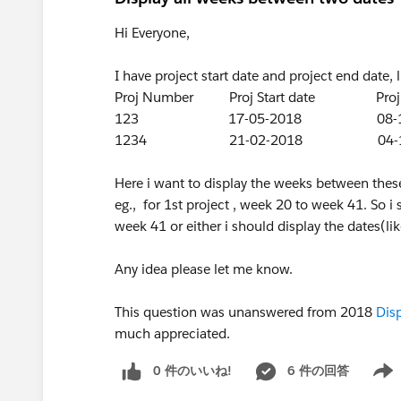
Hi Everyone,
I have project start date and project end date, l
Proj Number Proj Start date Proj E
123 17-05-2018 08-10-
1234 21-02-2018 04-12-
Here i want to display the weeks between thes
eg., for 1st project , week 20 to week 41. So 
week 41 or either i should display the dates(li
Any idea please let me know.
This question was unanswered from 2018
Dis
much appreciated.
0 件のいいね!
6 件の回答
Show 