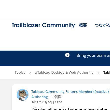
Trailblazer Community
概要
つなが
Bring your team 
Topics
#Tableau Desktop & Web Authoring
Tab
Tableau Community Forums Member (Inactive) (
Authoring
」で質問
2019年11月20日 19:38
Display all weeks between two dates