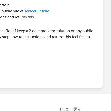
affold
 public site at
Tableau Public
ions and returns this
odel - that's why it is there
stion, please mark it helpful or as the 'correct answer' if it
ther users find the same answer/resolution. Thank you.