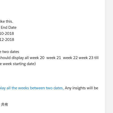
ike this.
nd Date
2018
2018
e two dates
i should display all week 20 week 21 week 22 week 23 till
ke week starting date)
play all the weeks between two dates,
Any insights will be
共有
menu