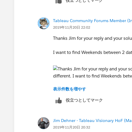
役立つとしてマーク
Tableau Community Forums Member (Inac
2019年11月20日 22:02
Thanks Jim for your reply and your sol
I want to find Weekends between 2 dat
表示件数を増やす
Regards,
Aravind
役立つとしてマーク
Jim Dehner - Tableau Visionary HoF (Mar
2019年11月20日 20:32