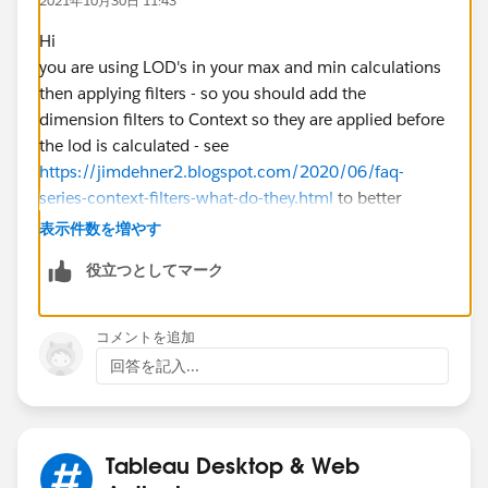
2021年10月30日 11:43
Hi
you are using LOD's in your max and min calculations
then applying filters - so you should add the
dimension filters to Context so they are applied before
the lod is calculated - see
https://jimdehner2.blogspot.com/2020/06/faq-
series-context-filters-what-do-they.html
to better
understand the use of context filters
表示件数を増やす
also your numerator/denominator is calculated at the
役立つとしてマーク
row level and you are using Avg as the aggregation -
best practice would be to calculate the % as an
aggregate
コメントを追加
Jim
回答を記入...
Tableau Desktop & Web