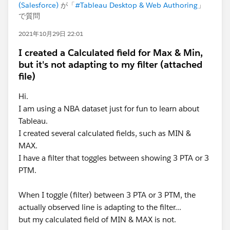
(Salesforce)
が「
#Tableau Desktop & Web Authoring
」
で質問
2021年10月29日 22:01
I created a Calculated field for Max & Min,
but it's not adapting to my filter (attached
file)
Hi.
I am using a NBA dataset just for fun to learn about
Tableau.
I created several calculated fields, such as MIN &
MAX.
I have a filter that toggles between showing 3 PTA or 3
PTM.
When I toggle (filter) between 3 PTA or 3 PTM, the
actually observed line is adapting to the filter...
but my calculated field of MIN & MAX is not.