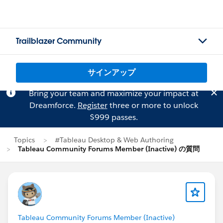
Trailblazer Community
サインアップ
Bring your team and maximize your impact at
Dreamforce.
Register
three or more to unlock
$999 passes.
Topics
#Tableau Desktop & Web Authoring
Tableau Community Forums Member (Inactive) の質問
Tableau Community Forums Member (Inactive)