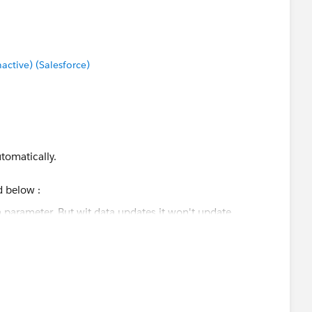
is helps.
tive) (Salesforce)
tomatically.
d below :
is helps.