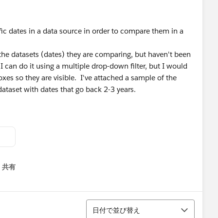
ific dates in a data source in order to compare them in a
 the datasets (dates) they are comparing, but haven't been
I can do it using a multiple drop-down filter, but I would
oxes so they are visible. I've attached a sample of the
ataset with dates that go back 2-3 years.
共有
menu
並び替え
日付で並び替え