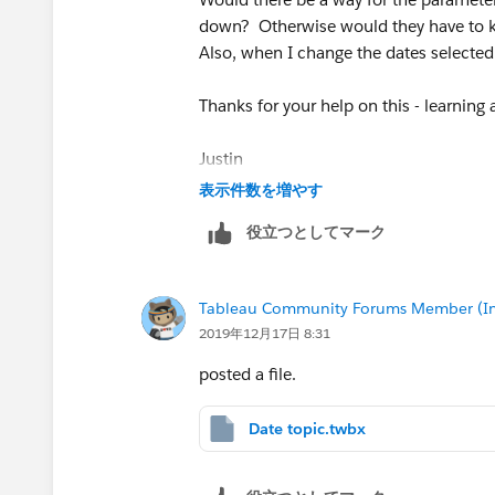
down? Otherwise would they have to kno
Also, when I change the dates selected
Thanks for your help on this - learning a
Justin
表示件数を増やす
役立つとしてマーク
Tableau Community Forums Member (Inac
2019年12月17日 8:31
posted a file.
Date topic.twbx