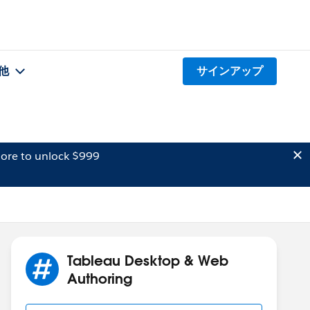
他
サインアップ
ore to unlock $999
Tableau Desktop & Web
Authoring