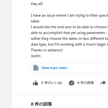
Hey all!
I have an issue where I am trying to filter spec
table.
I would like the end user to be able to choose
able to accomplish that yet using parameters - 
rather they choose the dates in two different b
data type, but I'm working with a much larger d
Thanks in advance!
Justin
Date topic.twbx
0 件のいいね!
8 件の回答
Show 
8 件の回答