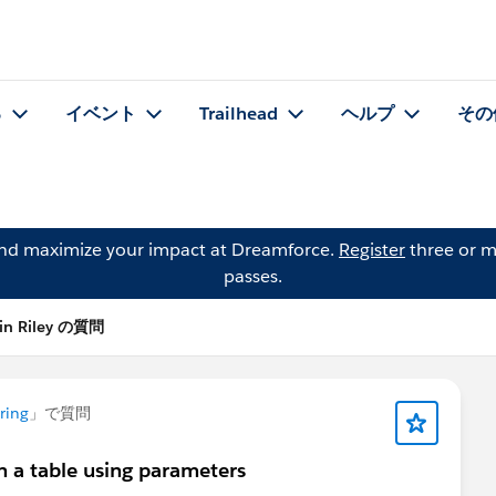
る
イベント
Trailhead
ヘルプ
その
and maximize your impact at Dreamforce.
Register
three or m
passes.
tin Riley の質問
ring
」で質問
in a table using parameters