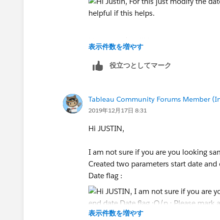
Now the o/p will be :
表示件数を増やす
役立つとしてマーク
Please mark as correct and helpful if th
Thanks,
Tableau Community Forums Member (Inac
Shruten
2019年12月17日 8:31
Hi JUSTIN,
I am not sure if you are you looking sa
Created two parameters start date and 
Date flag :
表示件数を増やす
O/p :