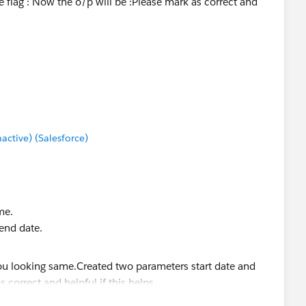
is helps.
tive) (Salesforce)
me.
end date.