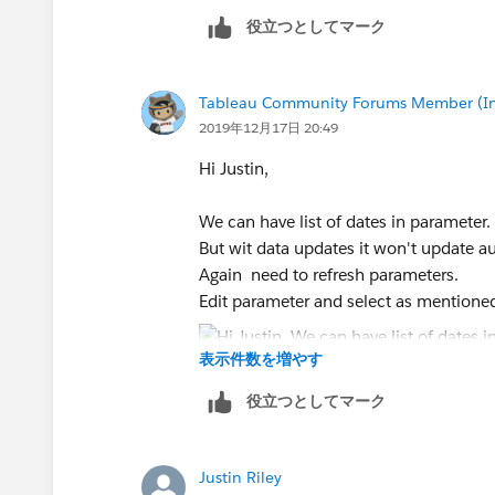
役立つとしてマーク
Please mark as correct and helpful if th
Tableau Community Forums Member (Inac
2019年12月17日 20:49
Thanks,
Hi Justin,
Shruten
We can have list of dates in parameter.
But wit data updates it won't update au
Again need to refresh parameters.
Edit parameter and select as mentione
表示件数を増やす
役立つとしてマーク
Please mark as correct and helpful if th
Justin Riley
Thanks,