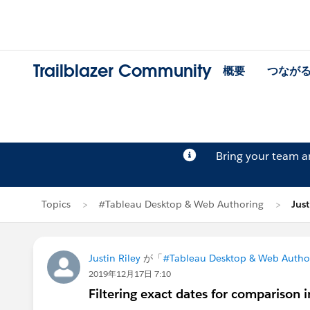
Trailblazer Community
概要
つなが
Bring your team 
Topics
#Tableau Desktop & Web Authoring
Jus
Justin Riley
が「
#Tableau Desktop & Web Autho
2019年12月17日 7:10
Filtering exact dates for comparison 