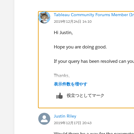
Tableau Community Forums Member (Inac
2019年12月24日 14:10
Hi Justin,
Hope you are doing good.
If your query has been resolved can you 
Thanks,
Shruten
表示件数を増やす
役立つとしてマーク
Justin Riley
2019年12月17日 20:43
Would there be a way for the parameter t