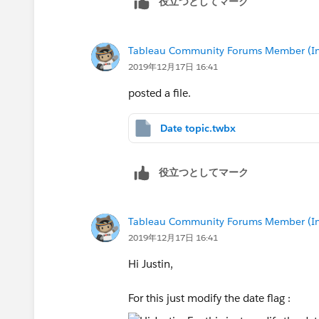
役立つとしてマーク
Tableau Community Forums Member (Inac
2019年12月17日 16:41
posted a file.
Date topic.twbx
役立つとしてマーク
Tableau Community Forums Member (Inac
2019年12月17日 16:41
Hi Justin,
For this just modify the date flag :