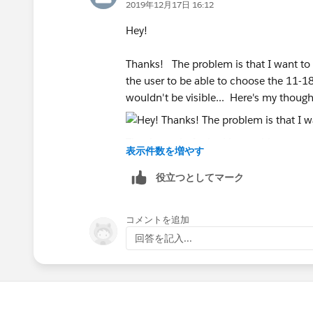
2019年12月17日 16:12
Shruten
Hey!
Thanks! The problem is that I want to li
the user to be able to choose the 11-18
wouldn't be visible... Here's my though
Thanks again for looking at this.
表示件数を増やす
Justin
役立つとしてマーク
コメントを追加
回答を記入...