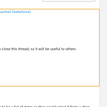
tive) (Salesforce)
close this thread, so it will be useful to others.
o be a list of dates so they could select it from a drop-