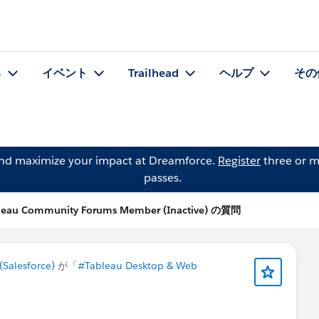
る
イベント
Trailhead
ヘルプ
その
and maximize your impact at Dreamforce.
Register
three or m
passes.
leau Community Forums Member (Inactive) の質問
Salesforce)
が「
#Tableau Desktop & Web