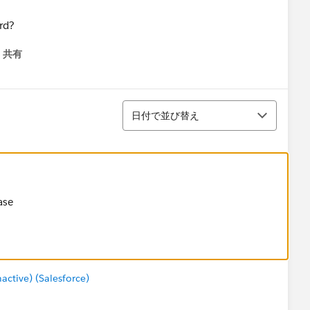
rd?
共有
menu
並び替え
日付で並び替え
ase
tive) (Salesforce)