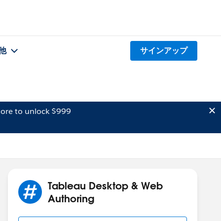
他
サインアップ
ore to unlock $999
Tableau Desktop & Web
Authoring