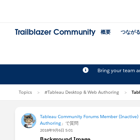
Trailblazer Community
概要
つなが
Bring your team 
Topics
#Tableau Desktop & Web Authoring
Tab
Tableau Community Forums Member (Inactive) (
Authoring
」で質問
2018年9月6日 5:01
Background Image