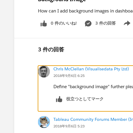
How can I add background images in dashboa
0 件のいいね!
3 件の回答
Show 
3 件の回答
Chris McClellan (Visualisedata Pty Ltd)
2018年9月6日 6:25
Define "background image" further ple
役立つとしてマーク
Tableau Community Forums Member (Inac
2018年9月6日 5:23