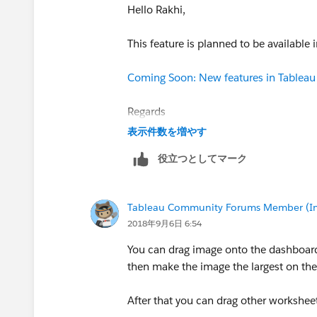
Hello Rakhi,
This feature is planned to be available 
Coming Soon: New features in Tableau
Regards
Lei
表示件数を増やす
役立つとしてマーク
Tableau Community Forums Member (Inac
2018年9月6日 6:54
You can drag image onto the dashboard 
then make the image the largest on th
After that you can drag other workshe