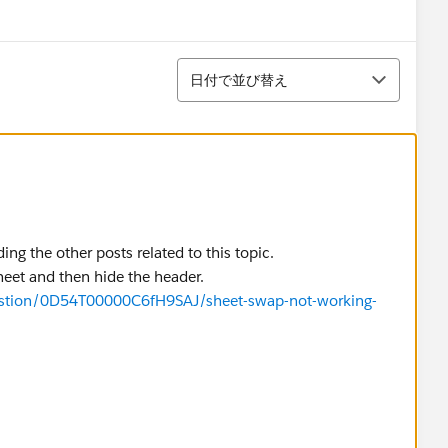
menu
並び替え
日付で並び替え
ing the other posts related to this topic.
eet and then hide the header.
estion/0D54T00000C6fH9SAJ/sheet-swap-not-working-
anation.