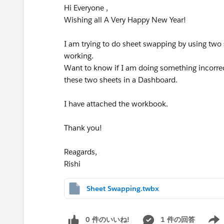
Hi Everyone ,
Wishing all A Very Happy New Year!
I am trying to do sheet swapping by using two s
working.
Want to know if I am doing something incorrect
these two sheets in a Dashboard.
I have attached the workbook.
Thank you!
Reagards,
Rishi
Sheet Swapping.twbx
0 件のいいね!
1 件の回答