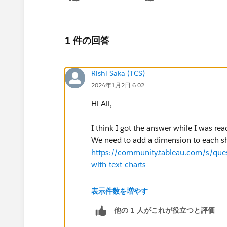
Show 
1 件の回答
Rishi Saka (TCS)
2024年1月2日 6:02
Hi All,
I think I got the answer while I was read
We need to add a dimension to each sh
https://community.tableau.com/s/qu
with-text-charts
Thank you Chris McClellan for the expl
表示件数を増やす
他の 1 人がこれが役立つと評価
regards,
Rishi