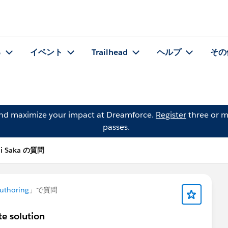
る
イベント
Trailhead
ヘルプ
その
and maximize your impact at Dreamforce.
Register
three or m
passes.
hi Saka の質問
uthoring
」で質問
e solution