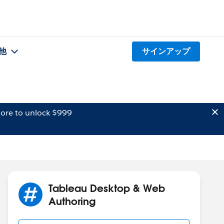
他
サインアップ
ore to unlock $999
Tableau Desktop & Web
Authoring