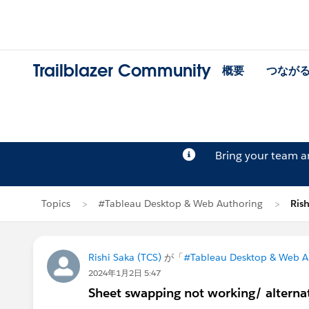
Trailblazer Community
概要
つなが
Bring your team 
Topics
#Tableau Desktop & Web Authoring
Ris
Rishi Saka (TCS)
が「
#Tableau Desktop & Web A
2024年1月2日 5:47
Sheet swapping not working/ alternat